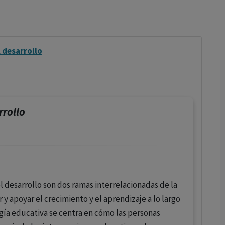
los profesionales facultados prescribir medicamentos y
decidir, en cada caso concreto, el tratamiento más adecuado
a las necesidades del paciente.
l desarrollo
rrollo
el desarrollo son dos ramas interrelacionadas de la
y apoyar el crecimiento y el aprendizaje a lo largo
ogía educativa se centra en cómo las personas