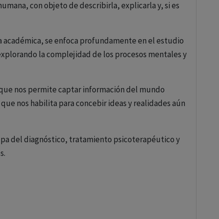
umana, con objeto de describirla, explicarla y, si es
lina académica, se enfoca profundamente en el estudio
xplorando la complejidad de los procesos mentales y
, que nos permite captar información del mundo
 que nos habilita para concebir ideas y realidades aún
mos y analizamos la información (pensamiento), cómo
pa del diagnóstico, tratamiento psicoterapéutico y
estro entorno (conciencia), cómo guardamos y
s.
xperimentamos y expresamos nuestras emociones, y
 metas.
io de la personalidad, es decir, aquellos patrones
miento que definen a cada individuo, haciendo