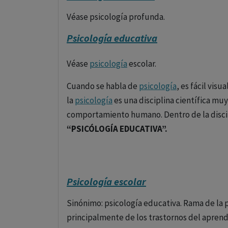
énfasis en la diversidad y complejidad del s
Véase psicología profunda.
Los objetivos principales de la psicología i
Psicología educativa
comportamientos, sino también predecir có
circunstancias y diseñar intervenciones efect
Véase
psicología
escolar.
Esta ciencia se diversifica en múltiples rama
Cuando se habla de
psicología
, es fácil visu
la
psicología
es una disciplina científica m
Psicología Clínica
: Enfocada en el diagnóst
comportamiento humano. Dentro de la disci
Psicología Social
: Investiga la influencia de
“PSICÓLOGÍA EDUCATIVA”.
Psicología del Desarrollo
: Analiza los cam
largo del ciclo vital.
Psicología escolar
Psicología Cognitiva
: Explora los proceso
A qué se dedica
el
psicólogo
Educativo
percepción.
Sinónimo: psicología educativa. Rama de la 
principalmente de los trastornos del aprendi
Psicología Educativa
: Busca optimizar los