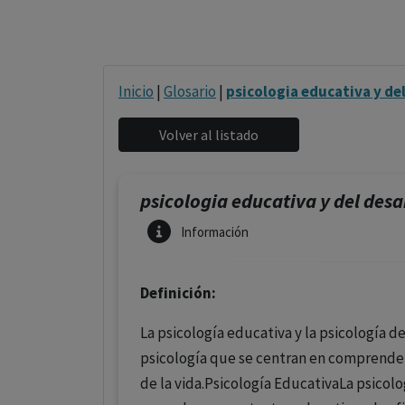
Inicio
|
Glosario
|
psicologia educativa y de
psicologia educativa y del desa
Información
Definición:
La psicología educativa y la psicología d
psicología que se centran en comprender 
de la vida.Psicología EducativaLa psicol