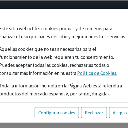
Psicología
Neurociencia
Bienestar
Congreso
Cursos
Este sitio web utiliza cookies propias y de terceros para
analizar el uso que haces del sitio y mejorar nuestros servicios.
Aquellas cookies que no sean necesarias para el
funcionamiento de la web requieren tu consentimiento.
Puedes aceptar todas las cookies, rechazarlas todas o
consultar más información en nuestra
Política de Cookies.
Toda la información incluida en la Página Web está referida a
productos del mercado español y, por tanto, dirigida a
profesionales sanitarios legalmente facultados para
prescribir o dispensar medicamentos con ejercicio
PUBLICIDAD
Configurar cookies
Rechazar
Acepto
profesional. La información técnica de los fármacos se facilita
a título meramente informativo, siendo responsabilidad de