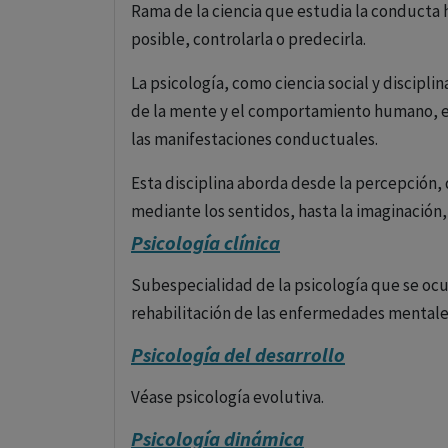
Rama de la ciencia que estudia la conducta h
posible, controlarla o predecirla.
La psicología, como ciencia social y discip
de la mente y el comportamiento humano, e
las manifestaciones conductuales.
Esta disciplina aborda desde la percepción
mediante los sentidos, hasta la imaginación,
no existentes.
Psicología clínica
La psicología se interesa por cómo procesa
Subespecialidad de la psicología que se ocu
somos conscientes de nosotros mismos y nu
rehabilitación de las enfermedades mentale
recuperamos recuerdos (memoria), cómo e
Psicología del desarrollo
qué nos motiva a actuar y alcanzar nuestras
Véase psicología evolutiva.
Además, la psicología se adentra en el estud
Psicología dinámica
únicos de pensamiento, emoción y comporta