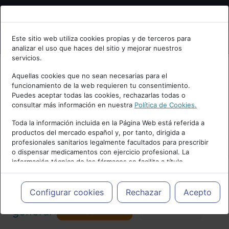
Bienvenid@ a psiquiatria.com
Este sitio web utiliza cookies propias y de terceros para
analizar el uso que haces del sitio y mejorar nuestros
Escribe tu Email
servicios.
Aquellas cookies que no sean necesarias para el
funcionamiento de la web requieren tu consentimiento.
Accede o regístrate con tu email.
Puedes aceptar todas las cookies, rechazarlas todas o
consultar más información en nuestra
Política de Cookies.
PUBLICIDAD
Toda la información incluida en la Página Web está referida a
productos del mercado español y, por tanto, dirigida a
Cancelar
profesionales sanitarios legalmente facultados para prescribir
o dispensar medicamentos con ejercicio profesional. La
información técnica de los fármacos se facilita a título
meramente informativo, siendo responsabilidad de los
profesionales facultados prescribir medicamentos y decidir, en
Actualidad y Artículos
|
Psiquiatría
cada caso concreto, el tratamiento más adecuado a las
Configurar cookies
Rechazar
Acepto
necesidades del paciente.
Seguir
general
Favorito
173