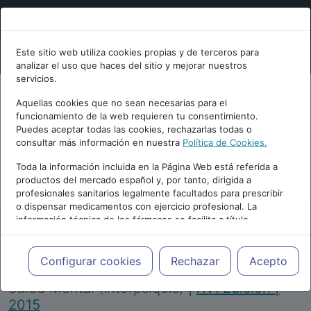
Este sitio web utiliza cookies propias y de terceros para
analizar el uso que haces del sitio y mejorar nuestros
servicios.
Aquellas cookies que no sean necesarias para el
funcionamiento de la web requieren tu consentimiento.
Puedes aceptar todas las cookies, rechazarlas todas o
consultar más información en nuestra
Política de Cookies.
PUBLICIDAD
Toda la información incluida en la Página Web está referida a
productos del mercado español y, por tanto, dirigida a
profesionales sanitarios legalmente facultados para prescribir
o dispensar medicamentos con ejercicio profesional. La
información técnica de los fármacos se facilita a título
meramente informativo, siendo responsabilidad de los
profesionales facultados prescribir medicamentos y decidir, en
Repositorio de Artículos
|
Congreso Virtual
cada caso concreto, el tratamiento más adecuado a las
Configurar cookies
Rechazar
Acepto
Internacional de Psiquiatría, Psicología y
necesidades del paciente.
Salud Mental (Interpsiquis)
|
XVI Edición |
2015