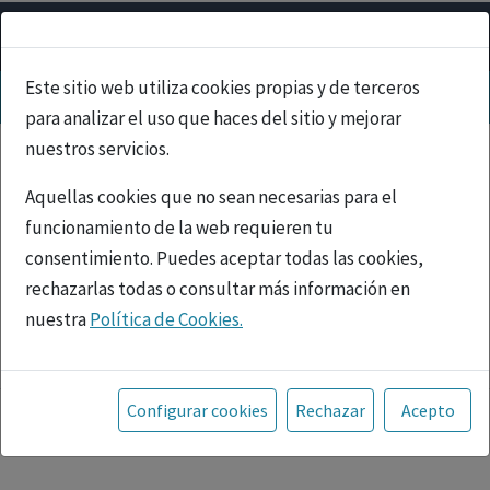
Este sitio web utiliza cookies propias y de terceros
para analizar el uso que haces del sitio y mejorar
nuestros servicios.
Aquellas cookies que no sean necesarias para el
funcionamiento de la web requieren tu
consentimiento. Puedes aceptar todas las cookies,
rechazarlas todas o consultar más información en
nuestra
Política de Cookies.
PUBLICIDAD
Toda la información incluida en la Página Web está
referida a productos del mercado español y, por
Configurar cookies
Rechazar
Acepto
tanto, dirigida a profesionales sanitarios legalmente
facultados para prescribir o dispensar medicamentos