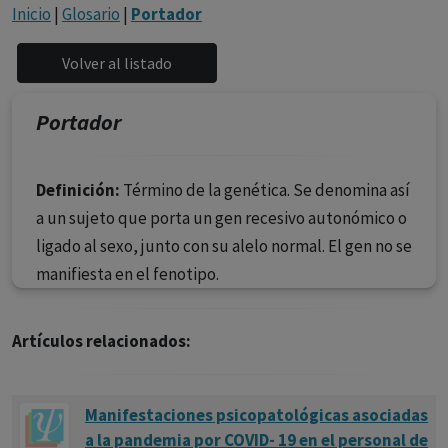
con ejercicio profesional. La información técnica de los
Inicio
|
Glosario
|
Portador
fármacos se facilita a título meramente informativo,
siendo responsabilidad de los profesionales
facultados prescribir medicamentos y decidir, en cada
caso concreto, el tratamiento más adecuado a las
Portador
necesidades del paciente.
Definición:
Término de la genética. Se denomina así
a un sujeto que porta un gen recesivo autonómico o
ligado al sexo, junto con su alelo normal. El gen no se
manifiesta en el fenotipo.
Artículos relacionados:
Manifestaciones psicopatológicas asociadas
a la pandemia por COVID- 19 en el personal de