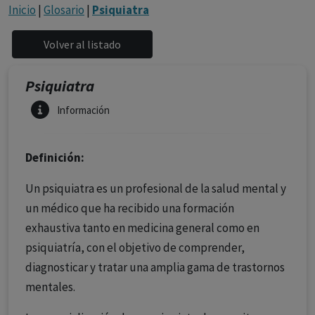
con ejercicio profesional. La información técnica de los
Inicio
|
Glosario
|
Psiquiatra
fármacos se facilita a título meramente informativo,
siendo responsabilidad de los profesionales
facultados prescribir medicamentos y decidir, en cada
caso concreto, el tratamiento más adecuado a las
Psiquiatra
necesidades del paciente.
Información
Definición:
Un psiquiatra es un profesional de la salud mental y
un médico que ha recibido una formación
exhaustiva tanto en medicina general como en
psiquiatría, con el objetivo de comprender,
diagnosticar y tratar una amplia gama de trastornos
mentales.