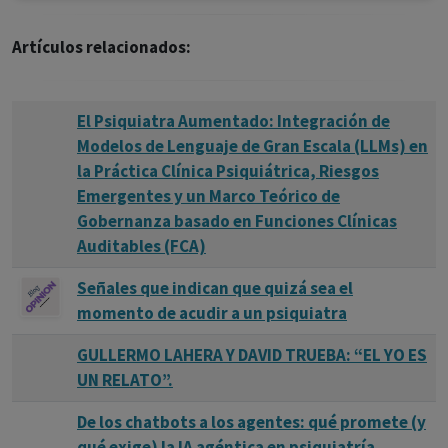
Artículos relacionados:
El Psiquiatra Aumentado: Integración de
Modelos de Lenguaje de Gran Escala (LLMs) en
la Práctica Clínica Psiquiátrica, Riesgos
Emergentes y un Marco Teórico de
Gobernanza basado en Funciones Clínicas
Auditables (FCA)
Señales que indican que quizá sea el
momento de acudir a un psiquiatra
GULLERMO LAHERA Y DAVID TRUEBA: “EL YO ES
UN RELATO”.
De los chatbots a los agentes: qué promete (y
qué exige) la IA agéntica en psiquiatría