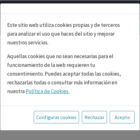
Este sitio web utiliza cookies propias y de terceros
para analizar el uso que haces del sitio y mejorar
nuestros servicios.
Aquellas cookies que no sean necesarias para el
funcionamiento de la web requieren tu
consentimiento. Puedes aceptar todas las cookies,
rechazarlas todas o consultar más información en
nuestra
Política de Cookies.
PUBLICIDAD
Toda la información incluida en la Página Web está
referida a productos del mercado español y, por
Configurar cookies
Rechazar
Acepto
tanto, dirigida a profesionales sanitarios legalmente
facultados para prescribir o dispensar medicamentos