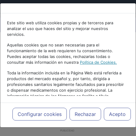
Este sitio web utiliza cookies propias y de terceros para
analizar el uso que haces del sitio y mejorar nuestros
servicios.
Aquellas cookies que no sean necesarias para el
funcionamiento de la web requieren tu consentimiento.
Puedes aceptar todas las cookies, rechazarlas todas o
consultar más información en nuestra
Política de Cookies.
Toda la información incluida en la Página Web está referida a
productos del mercado español y, por tanto, dirigida a
profesionales sanitarios legalmente facultados para prescribir
o dispensar medicamentos con ejercicio profesional. La
información técnica de los fármacos se facilita a título
meramente informativo, siendo responsabilidad de los
profesionales facultados prescribir medicamentos y decidir, en
cada caso concreto, el tratamiento más adecuado a las
Configurar cookies
Rechazar
Acepto
necesidades del paciente.
PUBLICIDAD