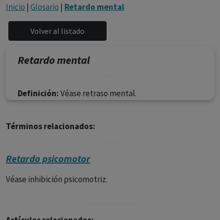
con ejercicio profesional. La información técnica de los
Inicio
|
Glosario
|
Retardo mental
fármacos se facilita a título meramente informativo,
siendo responsabilidad de los profesionales
facultados prescribir medicamentos y decidir, en cada
caso concreto, el tratamiento más adecuado a las
Retardo mental
necesidades del paciente.
Definición:
Véase retraso mental.
Términos relacionados:
Retardo psicomotor
Véase inhibición psicomotriz.