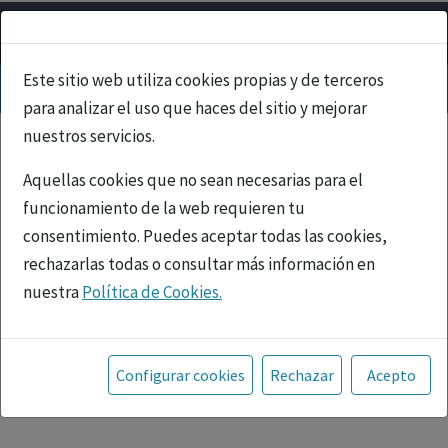
Este sitio web utiliza cookies propias y de terceros
para analizar el uso que haces del sitio y mejorar
nuestros servicios.
Aquellas cookies que no sean necesarias para el
funcionamiento de la web requieren tu
consentimiento. Puedes aceptar todas las cookies,
rechazarlas todas o consultar más información en
nuestra
Política de Cookies.
PUBLICIDAD
Toda la información incluida en la Página Web está
referida a productos del mercado español y, por
Configurar cookies
Rechazar
Acepto
tanto, dirigida a profesionales sanitarios legalmente
facultados para prescribir o dispensar medicamentos