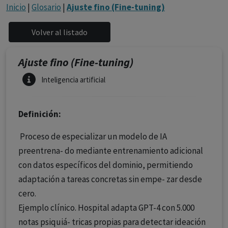
con ejercicio profesional. La información técnica de los
Inicio
|
Glosario
|
Ajuste fino (Fine-tuning)
fármacos se facilita a título meramente informativo,
siendo responsabilidad de los profesionales
facultados prescribir medicamentos y decidir, en cada
caso concreto, el tratamiento más adecuado a las
Ajuste fino (Fine-tuning)
necesidades del paciente.
Inteligencia artificial
Definición:
Proceso de especializar un modelo de IA
preentrena- do mediante entrenamiento adicional
con datos específicos del dominio, permitiendo
adaptación a tareas concretas sin empe- zar desde
cero.
Ejemplo clínico. Hospital adapta GPT-4 con 5.000
notas psiquiá- tricas propias para detectar ideación