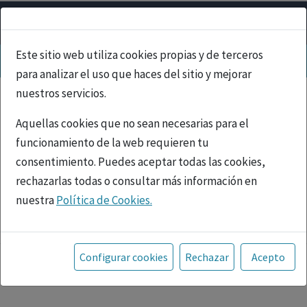
Este sitio web utiliza cookies propias y de terceros
para analizar el uso que haces del sitio y mejorar
nuestros servicios.
Aquellas cookies que no sean necesarias para el
funcionamiento de la web requieren tu
consentimiento. Puedes aceptar todas las cookies,
rechazarlas todas o consultar más información en
nuestra
Política de Cookies.
PUBLICIDAD
Toda la información incluida en la Página Web está
referida a productos del mercado español y, por
Configurar cookies
Rechazar
Acepto
tanto, dirigida a profesionales sanitarios legalmente
facultados para prescribir o dispensar medicamentos