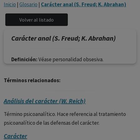
con ejercicio profesional. La información técnica de los
Inicio
|
Glosario
|
Carácter anal (S. Freud; K. Abrahan)
fármacos se facilita a título meramente informativo,
siendo responsabilidad de los profesionales
facultados prescribir medicamentos y decidir, en cada
caso concreto, el tratamiento más adecuado a las
Carácter anal (S. Freud; K. Abrahan)
necesidades del paciente.
Definición:
Véase personalidad obsesiva.
Términos relacionados:
Análisis del carácter (W. Reich)
Término psicoanalítico. Hace referencia al tratamiento
psicoanalítico de las defensas del carácter.
Carácter