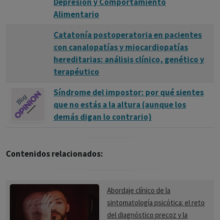
Depresión y Comportamiento
Alimentario
Catatonía postoperatoria en pacientes
con canalopatías y miocardiopatías
hereditarias: análisis clínico, genético y
terapéutico
Síndrome del impostor: por qué sientes
que no estás a la altura (aunque los
demás digan lo contrario)
Contenidos relacionados:
Abordaje clínico de la
sintomatología psicótica: el reto
del diagnóstico precoz y la