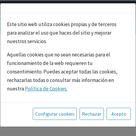
Este sitio web utiliza cookies propias y de terceros
para analizar el uso que haces del sitio y mejorar
nuestros servicios.
Aquellas cookies que no sean necesarias para el
funcionamiento de la web requieren tu
consentimiento. Puedes aceptar todas las cookies,
rechazarlas todas o consultar más información en
nuestra
Política de Cookies.
PUBLICIDAD
Toda la información incluida en la Página Web está
referida a productos del mercado español y, por
Configurar cookies
Rechazar
Acepto
tanto, dirigida a profesionales sanitarios legalmente
facultados para prescribir o dispensar medicamentos