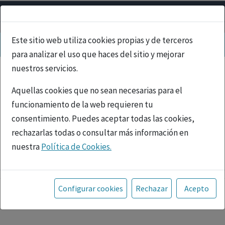
Este sitio web utiliza cookies propias y de terceros
para analizar el uso que haces del sitio y mejorar
nuestros servicios.
Aquellas cookies que no sean necesarias para el
funcionamiento de la web requieren tu
consentimiento. Puedes aceptar todas las cookies,
rechazarlas todas o consultar más información en
nuestra
Política de Cookies.
PUBLICIDAD
Toda la información incluida en la Página Web está
referida a productos del mercado español y, por
Configurar cookies
Rechazar
Acepto
tanto, dirigida a profesionales sanitarios legalmente
facultados para prescribir o dispensar medicamentos