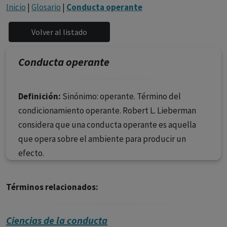
con ejercicio profesional. La información técnica de los
Inicio
|
Glosario
|
Conducta operante
fármacos se facilita a título meramente informativo,
siendo responsabilidad de los profesionales
facultados prescribir medicamentos y decidir, en cada
caso concreto, el tratamiento más adecuado a las
Conducta operante
necesidades del paciente.
Definición:
Sinónimo: operante. Término del
condicionamiento operante. Robert L. Lieberman
considera que una conducta operante es aquella
que opera sobre el ambiente para producir un
efecto.
Términos relacionados:
Ciencias de la conducta