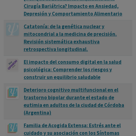
Cirugía Bariátrica? Impacto en Ansiedad,
Depresión y Comportamiento Alimentario
Catatonía: de la genética nuclear y
mitocondrial a la medicina de precisión.
Revisión sistemática exhaustiva
retrospectiva longitudinal.
El impacto del consumo digital en la salud
psicológica: Comprender los riesgos y
construir un equilibrio saludable
Deterioro cognitivo multifuncional en el
trastorno bipolar durante el estado de
eutimia en adultos de la ciudad de Córdoba
(Argentina)
Familia de Acogida Extensa: Estrés ante el
cuidado y su asociación con los Síntomas