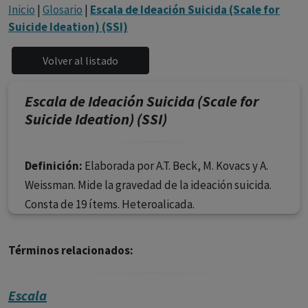
con ejercicio profesional. La información técnica de los
Inicio
|
Glosario
|
Escala de Ideación Suicida (Scale for
fármacos se facilita a título meramente informativo,
Suicide Ideation) (SSI)
siendo responsabilidad de los profesionales
facultados prescribir medicamentos y decidir, en cada
caso concreto, el tratamiento más adecuado a las
necesidades del paciente.
Escala de Ideación Suicida (Scale for
Suicide Ideation) (SSI)
Definición:
Elaborada por A.T. Beck, M. Kovacs y A.
Weissman. Mide la gravedad de la ideación suicida.
Consta de 19 ítems. Heteroalicada.
Términos relacionados:
Escala