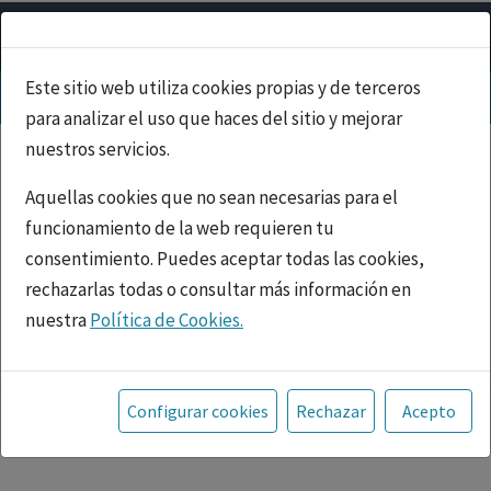
Este sitio web utiliza cookies propias y de terceros
para analizar el uso que haces del sitio y mejorar
nuestros servicios.
Aquellas cookies que no sean necesarias para el
funcionamiento de la web requieren tu
consentimiento. Puedes aceptar todas las cookies,
rechazarlas todas o consultar más información en
nuestra
Política de Cookies.
PUBLICIDAD
Toda la información incluida en la Página Web está
referida a productos del mercado español y, por
Configurar cookies
Rechazar
Acepto
tanto, dirigida a profesionales sanitarios legalmente
facultados para prescribir o dispensar medicamentos