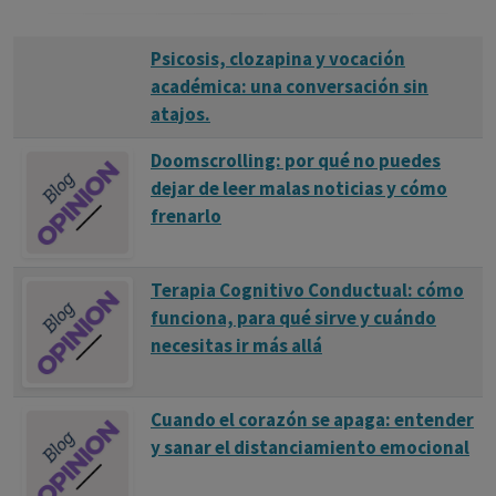
Psicosis, clozapina y vocación
académica: una conversación sin
atajos.
Doomscrolling: por qué no puedes
dejar de leer malas noticias y cómo
frenarlo
Terapia Cognitivo Conductual: cómo
funciona, para qué sirve y cuándo
necesitas ir más allá
Cuando el corazón se apaga: entender
y sanar el distanciamiento emocional