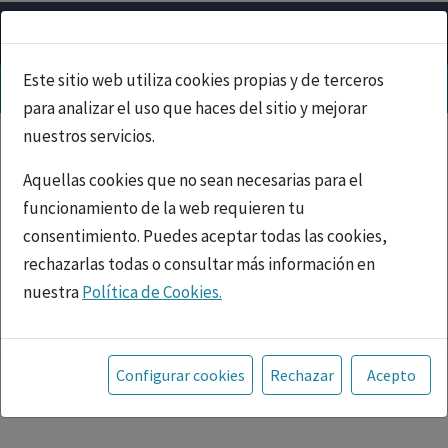
Este sitio web utiliza cookies propias y de terceros
para analizar el uso que haces del sitio y mejorar
nuestros servicios.
Aquellas cookies que no sean necesarias para el
funcionamiento de la web requieren tu
consentimiento. Puedes aceptar todas las cookies,
rechazarlas todas o consultar más información en
nuestra
Política de Cookies.
PUBLICIDAD
Toda la información incluida en la Página Web está
referida a productos del mercado español y, por
Configurar cookies
Rechazar
Acepto
tanto, dirigida a profesionales sanitarios legalmente
facultados para prescribir o dispensar medicamentos