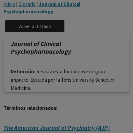
con ejercicio profesional. La información técnica de los
Inicio
|
Glosario
|
Journal of Clinical
fármacos se facilita a título meramente informativo,
Psychopharmacology
siendo responsabilidad de los profesionales
facultados prescribir medicamentos y decidir, en cada
caso concreto, el tratamiento más adecuado a las
necesidades del paciente.
Journal of Clinical
Psychopharmacology
Definición:
Revista estadounidense de gran
impacto. Editada por la Tofts University School of
Medicine.
Términos relacionados:
The American Journal of Psychiatry (AJP)