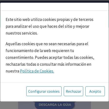
Este sitio web utiliza cookies propias y de terceros
para analizar el uso que haces del sitio y mejorar
nuestros servicios.
Aquellas cookies que no sean necesarias para el
funcionamiento de la web requieren tu
consentimiento. Puedes aceptar todas las cookies,
rechazarlas todas o consultar más información en
nuestra
Política de Cookies.
Toda la información incluida en la Página Web está
referida a productos del mercado español y, por
Configurar cookies
Rechazar
Acepto
tanto, dirigida a profesionales sanitarios legalmente
facultados para prescribir o dispensar medicamentos