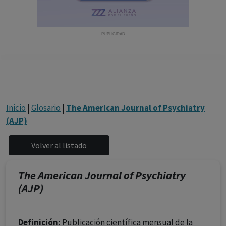
con ejercicio profesional. La información técnica de los
fármacos se facilita a título meramente informativo,
siendo responsabilidad de los profesionales
PUBLICIDAD
facultados prescribir medicamentos y decidir, en cada
caso concreto, el tratamiento más adecuado a las
necesidades del paciente.
Inicio
|
Glosario
|
The American Journal of Psychiatry
(AJP)
The American Journal of Psychiatry
(AJP)
Definición:
Publicación científica mensual de la