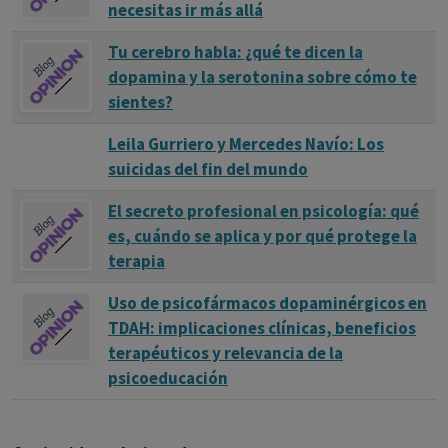
necesitas ir más allá
Tu cerebro habla: ¿qué te dicen la
dopamina y la serotonina sobre cómo te
sientes?
Leila Gurriero y Mercedes Navío: Los
suicidas del fin del mundo
El secreto profesional en psicología: qué
es, cuándo se aplica y por qué protege la
terapia
Uso de psicofármacos dopaminérgicos en
TDAH: implicaciones clínicas, beneficios
terapéuticos y relevancia de la
psicoeducación