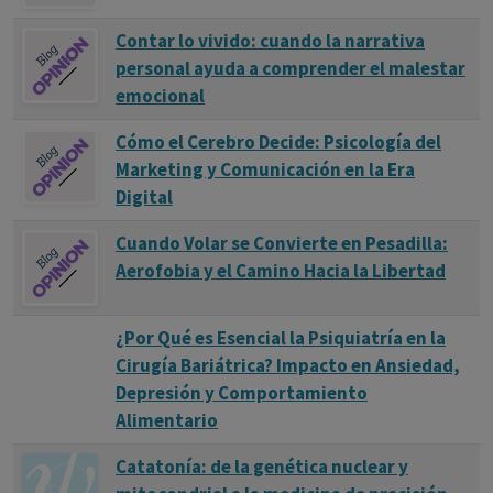
Contar lo vivido: cuando la narrativa
personal ayuda a comprender el malestar
emocional
Cómo el Cerebro Decide: Psicología del
Marketing y Comunicación en la Era
Digital
Cuando Volar se Convierte en Pesadilla:
Aerofobia y el Camino Hacia la Libertad
¿Por Qué es Esencial la Psiquiatría en la
Cirugía Bariátrica? Impacto en Ansiedad,
Depresión y Comportamiento
Alimentario
Catatonía: de la genética nuclear y