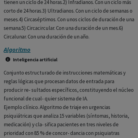
el ciclo es de 25 a 26 horas, cada 3 a 4 semanas coincide con
tienen un ciclo de 24 horas.2) Infradianos. Con un ciclo más
el del sueño aceptado socialmente, el resto de los días se
corto de 24 horas.3) Ultradianos. Con un ciclo de semanas o
queja de insomnio o somnolencia diurna. 5) Ciclo irregular
meses.4) Circaséptimos. Con unos ciclos de duración de una
de vigilia-sueño. En el desaparece el patrón circadiano. El
semana.5) Circacircular. Con una duración de un mes.6)
sueño aparece en bloques de 3 a 4 horas de duración. Existe
Circalunar. Con una duración de un año.
dificultad para iniciar y mantener el sueño por las noches y
Algoritmo
durante el día son frecuentes las siestas. Este ciclo
Inteligencia artificial
irregular es frecuente en el paciente con demencia senil.
Conjunto estructurado de instrucciones matemáticas y
reglas lógicas que procesan datos de entrada para
producir re- sultados específicos, constituyendo el núcleo
funcional de cual- quier sistema de IA.
Ejemplo clínico. Algoritmo de triaje en urgencias
psiquiátricas que analiza 15 variables (síntomas, historia,
medicación) y cla- sifica pacientes en tres niveles de
prioridad con 85 % de concor- dancia con psiquiatras