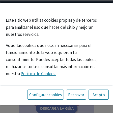
Este sitio web utiliza cookies propias y de terceros
para analizar el uso que haces del sitio y mejorar
nuestros servicios.
Aquellas cookies que no sean necesarias para el
funcionamiento de la web requieren tu
consentimiento. Puedes aceptar todas las cookies,
rechazarlas todas o consultar más información en
nuestra
Política de Cookies.
Toda la información incluida en la Página Web está
referida a productos del mercado español y, por
Configurar cookies
Rechazar
Acepto
tanto, dirigida a profesionales sanitarios legalmente
facultados para prescribir o dispensar medicamentos