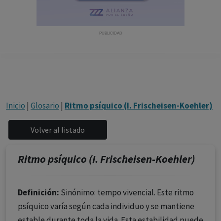
con ejercicio profesional. La información técnica de los
fármacos se facilita a título meramente informativo,
siendo responsabilidad de los profesionales
PUBLICIDAD
facultados prescribir medicamentos y decidir, en cada
caso concreto, el tratamiento más adecuado a las
necesidades del paciente.
Inicio
|
Glosario
|
Ritmo psíquico (I. Frischeisen-Koehler)
Ritmo psíquico (I. Frischeisen-Koehler)
Definición:
Sinónimo: tempo vivencial. Este ritmo
psíquico varía según cada individuo y se mantiene
estable durante toda la vida. Esta estabilidad puede