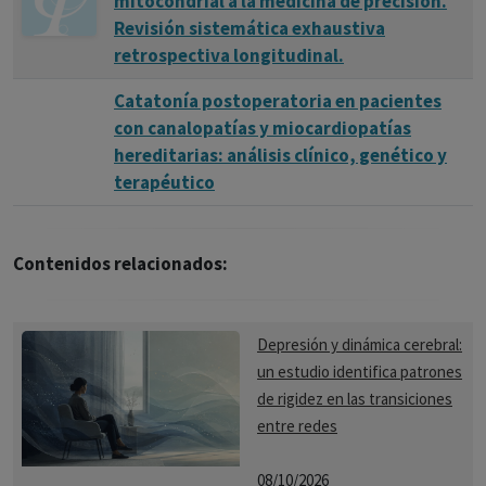
mitocondrial a la medicina de precisión.
Revisión sistemática exhaustiva
retrospectiva longitudinal.
Catatonía postoperatoria en pacientes
con canalopatías y miocardiopatías
hereditarias: análisis clínico, genético y
terapéutico
Contenidos relacionados:
Depresión y dinámica cerebral:
un estudio identifica patrones
de rigidez en las transiciones
entre redes
08/10/2026