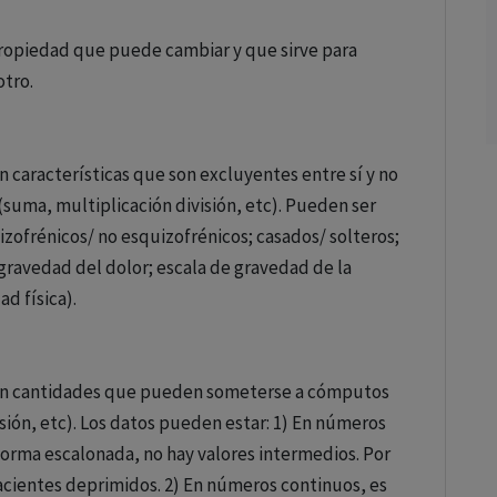
ropiedad que puede cambiar y que sirve para
otro.
n características que son excluyentes entre sí y no
uma, multiplicación división, etc). Pueden ser
zofrénicos/ no esquizofrénicos; casados/ solteros;
gravedad del dolor; escala de gravedad de la
d física).
ntan cantidades que pueden someterse a cómputos
sión, etc). Los datos pueden estar: 1) En números
forma escalonada, no hay valores intermedios. Por
acientes deprimidos. 2) En números continuos, es