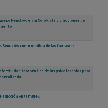
Apego Reactivo en la Conducta y Emociones de
imiento
s Sexuales como medida de las fantasías
 efectividad terapéutica de las psicoterapias para
generalizada
 adicción en la mujer.