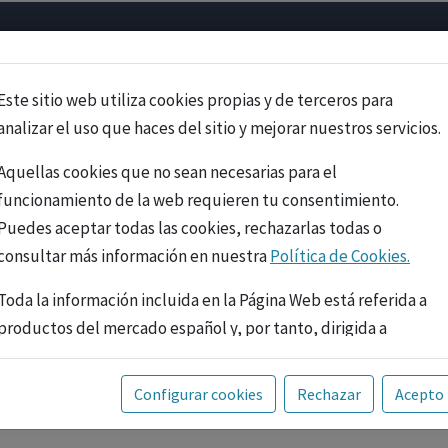
Psicología
Neurociencia
Bienestar
Congreso
Cursos
Este sitio web utiliza cookies propias y de terceros para
analizar el uso que haces del sitio y mejorar nuestros servicios.
Aquellas cookies que no sean necesarias para el
funcionamiento de la web requieren tu consentimiento.
Puedes aceptar todas las cookies, rechazarlas todas o
consultar más información en nuestra
Política de Cookies.
Toda la información incluida en la Página Web está referida a
productos del mercado español y, por tanto, dirigida a
profesionales sanitarios legalmente facultados para
prescribir o dispensar medicamentos con ejercicio
PUBLICIDAD
Configurar cookies
Rechazar
Acepto
profesional. La información técnica de los fármacos se facilita
a título meramente informativo, siendo responsabilidad de