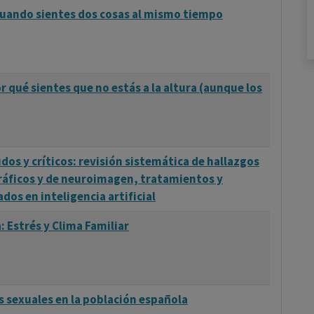
uando sientes dos cosas al mismo tiempo
 qué sientes que no estás a la altura (aunque los
os y críticos: revisión sistemática de hallazgos
gráficos y de neuroimagen, tratamientos y
dos en inteligencia artificial
: Estrés y Clima Familiar
 sexuales en la población española