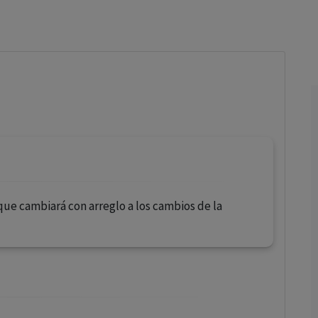
los profesionales facultados prescribir medicamentos y
decidir, en cada caso concreto, el tratamiento más adecuado
a las necesidades del paciente.
ue cambiará con arreglo a los cambios de la