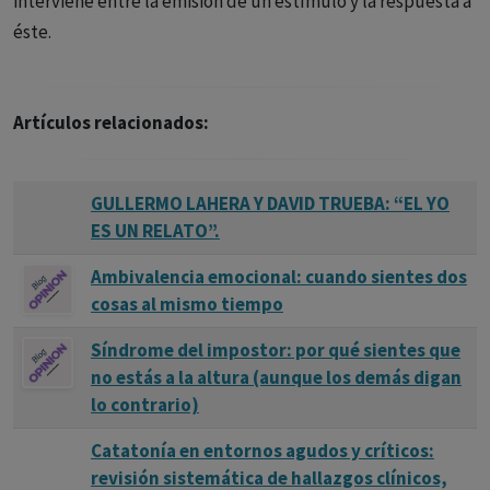
interviene entre la emisión de un estímulo y la respuesta a
éste.
Artículos relacionados:
GULLERMO LAHERA Y DAVID TRUEBA: “EL YO
ES UN RELATO”.
Ambivalencia emocional: cuando sientes dos
cosas al mismo tiempo
Síndrome del impostor: por qué sientes que
no estás a la altura (aunque los demás digan
lo contrario)
Catatonía en entornos agudos y críticos:
revisión sistemática de hallazgos clínicos,