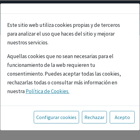
Este sitio web utiliza cookies propias y de terceros
para analizar el uso que haces del sitio y mejorar
nuestros servicios.
Aquellas cookies que no sean necesarias para el
funcionamiento de la web requieren tu
consentimiento. Puedes aceptar todas las cookies,
rechazarlas todas o consultar más información en
nuestra
Política de Cookies.
PUBLICIDAD
Toda la información incluida en la Página Web está
referida a productos del mercado español y, por
Configurar cookies
Rechazar
Acepto
tanto, dirigida a profesionales sanitarios legalmente
facultados para prescribir o dispensar medicamentos