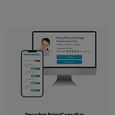
Descubre PsiquiConsultas.