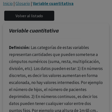
con ejercicio profesional. La información técnica de los
Inicio
|
Glosario
|
Variable cuantitativa
fármacos se facilita a título meramente informativo,
siendo responsabilidad de los profesionales
facultados prescribir medicamentos y decidir, en cada
caso concreto, el tratamiento más adecuado a las
Variable cuantitativa
necesidades del paciente.
Definición:
Las categorías de estas variables
representan cantidades que pueden someterse a
cómputos numéricos (suma, resta, multiplicación,
división, etc). Los datos pueden estar: 1) En números
discretos, es decir los valores aumentan en forma
escalonada, no hay valores intermedios. Por ejemplo
el número de hijos, el número de pacientes
deprimidos. 2) En números continuos, es decir los
datos pueden tener cualquier valor entre dos
puntos fijos. Por ejemplo una altura de 1m 65 cm.,