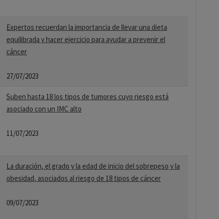
Expertos recuerdan la importancia de llevar una dieta
equilibrada y hacer ejercicio para ayudar a prevenir el
cáncer
27/07/2023
Suben hasta 18 los tipos de tumores cuyo riesgo está
asociado con un IMC alto
11/07/2023
La duración, el grado y la edad de inicio del sobrepeso y la
obesidad, asociados al riesgo de 18 tipos de cáncer
09/07/2023