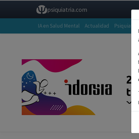
psiquiatria.com
IA en Salud Mental
Actualidad
Psiquiatría