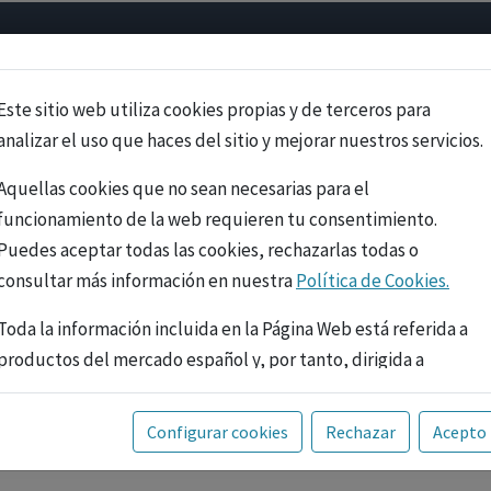
Psicología
Neurociencia
Bienestar
Congreso
Cursos
Este sitio web utiliza cookies propias y de terceros para
analizar el uso que haces del sitio y mejorar nuestros servicios.
Aquellas cookies que no sean necesarias para el
funcionamiento de la web requieren tu consentimiento.
Puedes aceptar todas las cookies, rechazarlas todas o
consultar más información en nuestra
Política de Cookies.
Toda la información incluida en la Página Web está referida a
productos del mercado español y, por tanto, dirigida a
profesionales sanitarios legalmente facultados para
prescribir o dispensar medicamentos con ejercicio
PUBLICIDAD
Configurar cookies
Rechazar
Acepto
profesional. La información técnica de los fármacos se facilita
a título meramente informativo, siendo responsabilidad de