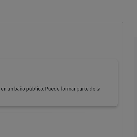
los profesionales facultados prescribir medicamentos y
decidir, en cada caso concreto, el tratamiento más adecuado
a las necesidades del paciente.
r en un baño público. Puede formar parte de la