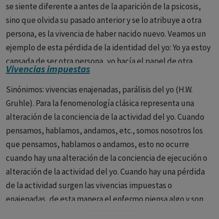
se siente diferente a antes de la aparición de la psicosis,
sino que olvida su pasado anterior y se lo atribuye a otra
persona, es la vivencia de haber nacido nuevo. Veamos un
ejemplo de esta pérdida de la identidad del yo: Yo ya estoy
cansada de ser otra persona, yo hacía el papel de otra
Vivencias impuestas
persona, el papel de una persona alegre. Yo me encuentro
mejor retraída en mi mismo; el no tener problemas me
Sinónimos: vivencias enajenadas, parálisis del yo (H.W.
cansa. A mi me gusta estar mala como al borracho beber
Gruhle). Para la fenomenología clásica representa una
vino. Si me miro al espejo también me parece que he
alteración de la conciencia de la actividad del yo. Cuando
cambiado algo, los ojos los tengo más tristes, es lo que
pensamos, hablamos, andamos, etc., somos nosotros los
noto cambiado en mi cuerpo.
que pensamos, hablamos o andamos, esto no ocurre
cuando hay una alteración de la conciencia de ejecución o
alteración de la actividad del yo. Cuando hay una pérdida
de la actividad surgen las vivencias impuestas o
enajenadas, de esta manera el enfermo piensa algo y son
otros los que le hacen pensar así, dice algo y son otros los