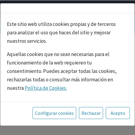
Este sitio web utiliza cookies propias y de terceros
para analizar el uso que haces del sitio y mejorar
nuestros servicios.
Aquellas cookies que no sean necesarias para el
funcionamiento de la web requieren tu
consentimiento. Puedes aceptar todas las cookies,
rechazarlas todas o consultar más información en
nuestra
Política de Cookies.
PUBLICIDAD
Toda la información incluida en la Página Web está
referida a productos del mercado español y, por
Configurar cookies
Rechazar
Acepto
tanto, dirigida a profesionales sanitarios legalmente
facultados para prescribir o dispensar medicamentos