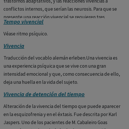
trastornos adaptativos, y las reacciones vivencias a
4) Anosognosia de Antón-Banbinsky
en la que el
conflictos internos, que serían las neurosis. Para que se
enfermo ignora la existencia de una lesión (ceguera,
presente una reacción vivencial se requieren tres
Tempo vivencial
hemiplejia, etc.), se trata de una forma mayor de
condiciones: 1) No se hubiesen presentado de no mediar
hemiasomatognosia, en esta el paciente presenta una
una vivencia. 2) El contenido de la reacción vivencial tiene
Véase ritmo psíquico.
disminución del conocimiento del hemicuerpo izquierdo.
una relación comprensible con la vivencia causal. 3) Al
Vivencia
desaparecer la causa desaparece la reacción vivencial.
5) Agnosia digital o de los dedos.
Se trata de una
Traducción del vocablo alemán erleben.Una vivencia es
incapacidad para reconocer sus propios dedos. Puede
una experiencia psíquica que se vive con una gran
asociarse con la agrafia, la acalculia y fallos en la
intensidad emocional y que, como consecuencia de ello,
orientación derecha-izquierda (agnosia derecha-
deja una huella en la vida del sujeto.
izquierda), constituyendo el síndrome de Gerstman.
Vivencia de detención del tiempo
6) Personificación de los miembros paralizados.
El
paciente es consciente de la parálisis de su miembro pero
Alteración de la vivencia del tiempo que puede aparecer
ante ellos adopta una actitud ante este miembro como si
en la esquizofrenia y en el éxtasis. Fue descrita por Karl
fuera una cosa externa, algo aparte, extraño a su
Jaspers. Uno de los pacientes de M. Cabaleiro Goas
personalidad, llamandoles como ella o el.