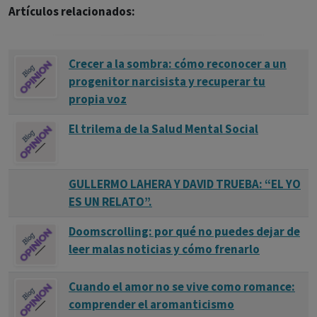
que le hacen hablar así, hace algo y son los otros los que le
Artículos relacionados:
hacen que haga eso y siente algo y son los otros los que le
hacen sentir de esa manera.H. W. Gruhle se refiere a este
Crecer a la sombra: cómo reconocer a un
fenómeno denominándole parálisis del yo. E. Bleuler
progenitor narcisista y recuperar tu
hablaba de automatismo. Esta pérdida de la actividad del
propia voz
yo constituye el trastorno fundamental de la esquizofrenia
El trilema de la Salud Mental Social
según H.W. Gruhle y J.J. López Ibor. Los síntomas de primer
orden de Kurt Schneider son todos vivencias impuestas.
GULLERMO LAHERA Y DAVID TRUEBA: “EL YO
ES UN RELATO”.
Doomscrolling: por qué no puedes dejar de
leer malas noticias y cómo frenarlo
Cuando el amor no se vive como romance:
comprender el aromanticismo