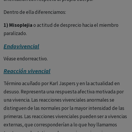
Dentro de ella diferenciamos:
1) Misoplejia
o actitud de desprecio hacia el miembro
paralizado.
Endovivencial
2) Miembro fantasma (S.W. Mitchell).
Es el sentimiento
de que un miembro que ha sido amputado sigue estando
Véase endorreactivo.
presente y conserva sus sensaciones. Con menos frecuencia
Reacción vivencial
este miembro puede ser doloroso, quejándose el paciente
de sensaciones de pinchazos, quemaduras,
Término acuñado por Karl Jaspers y en la actualidad en
retorcimientos, etc. Suele desaparecer con el tiempo. Se
desuso. Representa una respuesta afectiva motivada por
ha descrito también miembros fantasmas tras la
una vivencia. Las reacciones vivenciales anormales se
amputación del pene o mamas.
distinguen de las normales por la mayor intensidad de las
primeras. Las reacciones vivenciales pueden ser a vivencias
3) Autopoagnosia
o incapacidad para reconocer las partes
externas, que corresponderían a lo que hoy llamamos
del propio cuerpo o del cuerpo de otro.