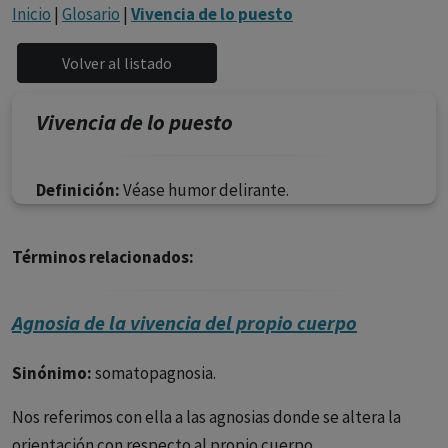
con ejercicio profesional. La información técnica de los
Inicio
|
Glosario
|
Vivencia de lo puesto
fármacos se facilita a título meramente informativo,
siendo responsabilidad de los profesionales
facultados prescribir medicamentos y decidir, en cada
caso concreto, el tratamiento más adecuado a las
Vivencia de lo puesto
necesidades del paciente.
Definición:
Véase humor delirante.
Términos relacionados:
Agnosia de la vivencia del propio cuerpo
Sinónimo:
somatopagnosia.
Nos referimos con ella a las agnosias donde se altera la
orientación con respecto al propio cuerpo.