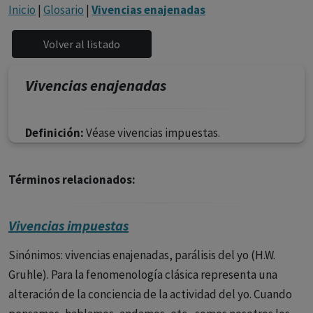
con ejercicio profesional. La información técnica de los
Inicio
|
Glosario
|
Vivencias enajenadas
fármacos se facilita a título meramente informativo,
siendo responsabilidad de los profesionales
facultados prescribir medicamentos y decidir, en cada
caso concreto, el tratamiento más adecuado a las
Vivencias enajenadas
necesidades del paciente.
Definición:
Véase vivencias impuestas.
Términos relacionados:
Vivencias impuestas
Sinónimos: vivencias enajenadas, parálisis del yo (H.W.
Gruhle). Para la fenomenología clásica representa una
alteración de la conciencia de la actividad del yo. Cuando