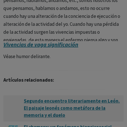
pensamos, hablamos, andamos, etc., somos nosotros los
que pensamos, hablamos o andamos, esto no ocurre
cuando hay una alteración de la conciencia de ejecución o
alteración de la actividad del yo. Cuando hay una pérdida
de la actividad surgen las vivencias impuestas o
enajenadas, de esta manera el enfermo piensa algo y son
Vivencias de vaga significación
otros los que le hacen pensar así, dice algo y son otros los
que le hacen hablar así, hace algo y son los otros los que le
Véase humor delirante.
hacen que haga eso y siente algo y son los otros los que le
hacen sentir de esa manera.H. W. Gruhle se refiere a este
fenómeno denominándole parálisis del yo. E. Bleuler
Artículos relacionados:
hablaba de automatismo. Esta pérdida de la actividad del
yo constituye el trastorno fundamental de la esquizofrenia
Segundo encuentro literariamente en León.
según H.W. Gruhle y J.J. López Ibor. Los síntomas de primer
El paisaje leonés como metáfora de la
orden de Kurt Schneider son todos vivencias impuestas.
memoria y el duelo