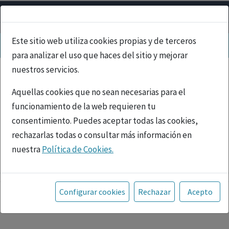
Este sitio web utiliza cookies propias y de terceros
para analizar el uso que haces del sitio y mejorar
nuestros servicios.
Aquellas cookies que no sean necesarias para el
funcionamiento de la web requieren tu
consentimiento. Puedes aceptar todas las cookies,
rechazarlas todas o consultar más información en
nuestra
Política de Cookies.
PUBLICIDAD
Toda la información incluida en la Página Web está
referida a productos del mercado español y, por
Configurar cookies
Rechazar
Acepto
tanto, dirigida a profesionales sanitarios legalmente
facultados para prescribir o dispensar medicamentos