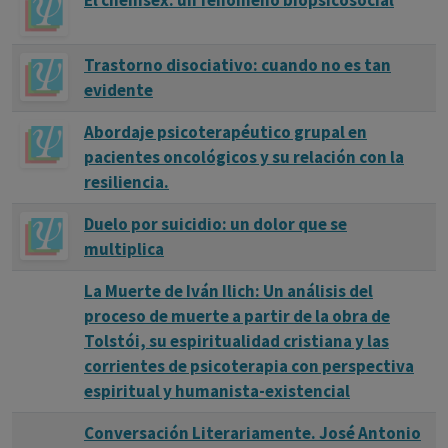
El chemsex: un fenómeno biopsicosocial
Trastorno disociativo: cuando no es tan
evidente
Abordaje psicoterapéutico grupal en
pacientes oncológicos y su relación con la
resiliencia.
Duelo por suicidio: un dolor que se
multiplica
La Muerte de Iván Ilich: Un análisis del
proceso de muerte a partir de la obra de
Tolstói, su espiritualidad cristiana y las
corrientes de psicoterapia con perspectiva
espiritual y humanista-existencial
Conversación Literariamente. José Antonio