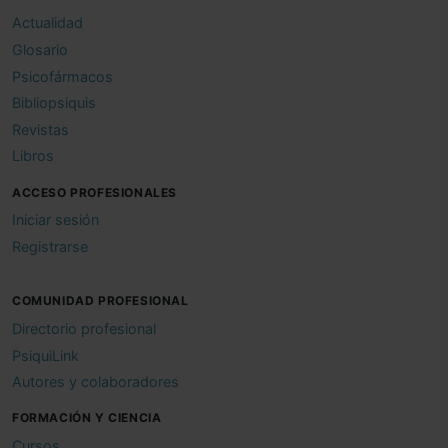
indico, lo fundamental es que ello/as se
Actualidad
entiendan. Saludos cordiales para ello/as
Glosario
y también para nosotro/as del alegre
Psicofármacos
neandertal hiperactivo de Sevilla
Bibliopsiquis
Jose Luis Frias Pulido
Revistas
Médico - España
Libros
Fecha: 22/05/2024
ACCESO PROFESIONALES
Iniciar sesión
Registrarse
COMUNIDAD PROFESIONAL
Directorio profesional
PsiquiLink
Autores y colaboradores
FORMACIÓN Y CIENCIA
Cursos