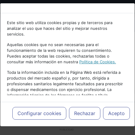
Bienvenid@ a psiquiatria.com
Este sitio web utiliza cookies propias y de terceros para
analizar el uso que haces del sitio y mejorar nuestros
Escribe tu Email
servicios.
Aquellas cookies que no sean necesarias para el
funcionamiento de la web requieren tu consentimiento.
Accede o regístrate con tu email.
Puedes aceptar todas las cookies, rechazarlas todas o
consultar más información en nuestra
Política de Cookies.
Toda la información incluida en la Página Web está referida a
productos del mercado español y, por tanto, dirigida a
Cancelar
profesionales sanitarios legalmente facultados para prescribir
o dispensar medicamentos con ejercicio profesional. La
información técnica de los fármacos se facilita a título
meramente informativo, siendo responsabilidad de los
profesionales facultados prescribir medicamentos y decidir, en
cada caso concreto, el tratamiento más adecuado a las
Configurar cookies
Rechazar
Acepto
necesidades del paciente.
PUBLICIDAD