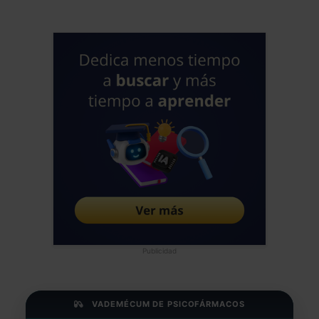
frecuencia me manifiestan los veces que
piensan en finalizar con sus vidas, su
desesperación, dolor infinito por todo,
incapacidad para cambiar y realizar
insight. Pero sobretodo no saber como
han llegado a esa situación, sin que
sientan de que también son culpados,
temidos, etc La sociedad y la Ciencia
continuamos sin entenderlos y sobretodo
no ayudamos a que ellos se entiendan,
sabemos que todo nace una de una
vulnerabilidad o diferencia genética
sobre la que determinados estresores
sociales van a desajustarla cronicamente
Publicidad
hasta provocar es forma de pensar y
sentir que es el TLP, pero de la misma
forma se construyen muchas otras
VADEMÉCUM DE PSICOFÁRMACOS
cronicidades humanas, de ello las