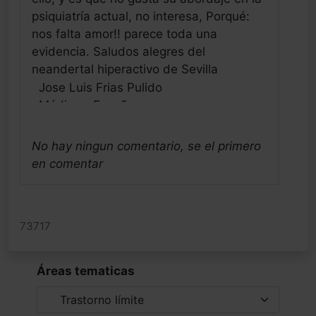
psiquiatría actual, no interesa, Porqué:
nos falta amor!! parece toda una
evidencia. Saludos alegres del
neandertal hiperactivo de Sevilla
Jose Luis Frias Pulido
Médico - España
Fecha: 01/08/2024
No hay ningun comentario, se el primero
en comentar
Por curiosidad tras emitir mi comentario,
he buscado para conocer los que lo
siguen y podéis imaginaros que pocos
temas interesan tampoco, solo 2, ahora
73717
3 conmigo. No se si lo sabeis pero yo
llevo décadas conociendo este problema
Áreas tematicas
por su asociación tan frecuente e intensa
con las conductas adictivas sobretodo
en hombres hasta ahora. Con mucha