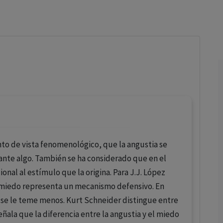
los profesionales facultados prescribir medicamentos y
decidir, en cada caso concreto, el tratamiento más adecuado
a las necesidades del paciente.
to de vista fenomenológico, que la angustia se
ante algo. También se ha considerado que en el
onal al estímulo que la origina. Para J.J. López
n miedo representa un mecanismo defensivo. En
a se le teme menos. Kurt Schneider distingue entre
eñala que la diferencia entre la angustia y el miedo