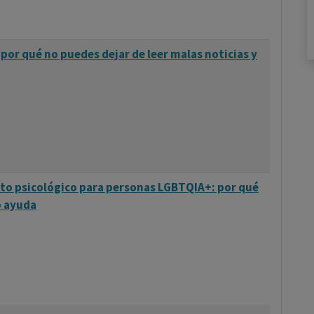
rar su miedo a volar. Estos cursos a menudo incluyen
sesiones con pilotos y psicólogos, y estrategias para
por qué no puedes dejar de leer malas noticias y
r un enfoque multifacético, adaptado a las
on el objetivo de hacer que el vuelo sea una
 psicológico para personas LGBTQIA+: por qué
o ayuda