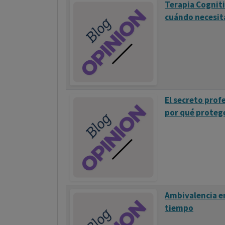
Terapia Cogniti
cuándo necesita
El secreto profe
por qué protege
Ambivalencia e
tiempo