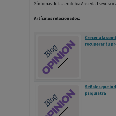
Síntomas de la aerofobia:Ansiedad severa o 
planificar o reservar vuelos, incluso cuando 
Artículos relacionados:
Síntomas físicos como sudoración, náuseas, 
o al estar en un avión.Pensamientos catastróf
Crecer a la som
Tratamiento de la aerofobia:
recuperar tu pr
Terapia cognitivo-conductual (TCC)
: Est
de pensamiento sobre el vuelo y a gestionar
Terapia de exposición
: Implica la exposic
hablar sobre vuelos, luego observar imágene
participar en simulaciones de vuelo control
Señales que ind
psiquiatra
Medicación
: En algunos casos, se pueden p
ansiedad durante los vuelos.
Cursos para superar el miedo a volar
: Alg