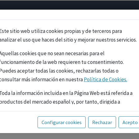
Psicología
Neurociencia
Bienestar
Congreso
Cursos
Este sitio web utiliza cookies propias y de terceros para
analizar el uso que haces del sitio y mejorar nuestros servicios.
Aquellas cookies que no sean necesarias para el
funcionamiento de la web requieren tu consentimiento.
Puedes aceptar todas las cookies, rechazarlas todas o
consultar más información en nuestra
Política de Cookies.
Toda la información incluida en la Página Web está referida a
productos del mercado español y, por tanto, dirigida a
profesionales sanitarios legalmente facultados para
prescribir o dispensar medicamentos con ejercicio
PUBLICIDAD
Configurar cookies
Rechazar
Acepto
profesional. La información técnica de los fármacos se facilita
a título meramente informativo, siendo responsabilidad de