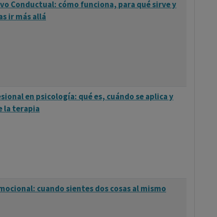
vo Conductual: cómo funciona, para qué sirve y
s ir más allá
sional en psicología: qué es, cuándo se aplica y
 la terapia
mocional: cuando sientes dos cosas al mismo