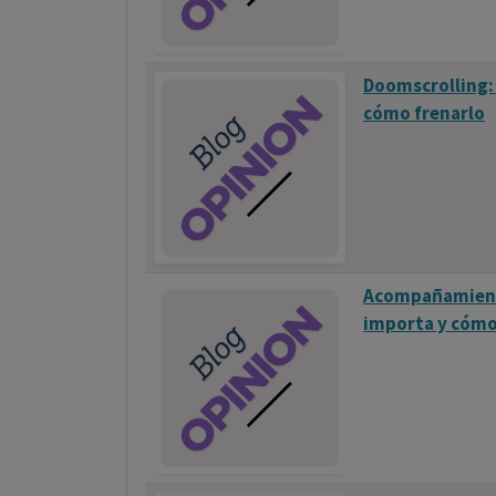
diseñados para ayudar a las personas a supe
educación sobre la seguridad de los vuelos, 
Doomscrolling: 
manejar la ansiedad.
cómo frenarlo
La superación de la aerofobia suele requeri
necesidades individuales de cada persona, c
experiencia más manejable y menos temida.
Acompañamiento
importa y cóm