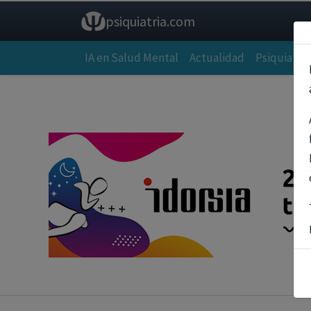
psiquiatria.com
IA en Salud Mental
Actualidad
Psiquiatría