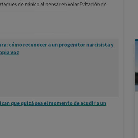
ataques de pánico al pensar en volar.Evitación de
es necesario.
palpitaciones, temblores o mareos al pensar en volar
icos sobre los vuelos y la seguridad aérea.
bra: cómo reconocer a un progenitor narcisista y
opia voz
a terapia ayuda a las personas a cambiar sus patrones
 su ansiedad a través de técnicas de afrontamiento.
ión gradual al concepto de volar, comenzando por
s o videos de aviones, y finalmente, en algunos casos,
adas.
ican que quizá sea el momento de acudir a un
rescribir medicamentos para ayudar a controlar la
unas aerolíneas ofrecen programas especiales