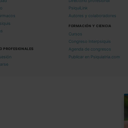
idad
Directorio profesional
io
PsiquiLink
ármacos
Autores y colaboradores
siquis
FORMACIÓN Y CIENCIA
as
Cursos
Congreso Interpsiquis
O PROFESIONALES
Agenda de congresos
 sesión
Publicar en Psiquiatria.com
rarse