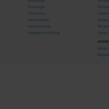
Psiquiatría
Actual
Psicología
Glosar
Trastornos
Psicof
Salud Mental
Bibliop
Neurociencias
Revist
Inteligencia Artificial
Libros
ACCES
Iniciar
Regist