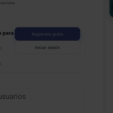
UBLICIDAD
o para
Regístrate gratis
Iniciar sesión
o
uí
.
usuarios