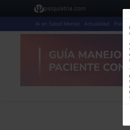
psiquiatria.com
IA en Salud Mental
Actualidad
Psiquia
E
A