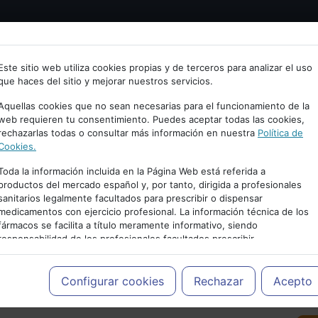
Bienvenid@ a psiquiatria.com
tría
Psicología
Neurociencia
Bienestar
Congreso
Este sitio web utiliza cookies propias y de terceros para analizar el uso
que haces del sitio y mejorar nuestros servicios.
scribe tu Email
Aquellas cookies que no sean necesarias para el funcionamiento de la
web requieren tu consentimiento. Puedes aceptar todas las cookies,
rechazarlas todas o consultar más información en nuestra
Política de
ccede o regístrate con tu email.
Cookies.
Toda la información incluida en la Página Web está referida a
productos del mercado español y, por tanto, dirigida a profesionales
sanitarios legalmente facultados para prescribir o dispensar
Cancelar
medicamentos con ejercicio profesional. La información técnica de los
PUBLICIDAD
fármacos se facilita a título meramente informativo, siendo
responsabilidad de los profesionales facultados prescribir
medicamentos y decidir, en cada caso concreto, el tratamiento más
adecuado a las necesidades del paciente.
Configurar cookies
Rechazar
Acepto