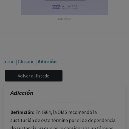
con ejercicio profesional. La información técnica de los
fármacos se facilita a título meramente informativo,
siendo responsabilidad de los profesionales
PUBLICIDAD
facultados prescribir medicamentos y decidir, en cada
caso concreto, el tratamiento más adecuado a las
necesidades del paciente.
Inicio
|
Glosario
|
Adicción
Adicción
Definición:
En 1964, la OMS recomendó la
sustitución de este término por el de dependencia
de sustancia, ya que no lo consideraba un término