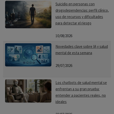
Recursos para la ayuda:
Suicidio en personas con
drogodependencias: perfil clínico,
Líneas de atención telefónica:
Ofrecen información,
uso de recursos y dificultades
orientación y apoyo emocional.
para detectar el riesgo
Centros de tratamiento:
Brindar evaluación, diagnóstico,
10/08/2026
tratamiento y seguimiento especializado.
Novedades clave sobre IA y salud
Grupos de apoyo:
Permiten compartir experiencias,
mental de esta semana
estrategias y apoyo mutuo entre personas con adicciones y
sus familiares.
29/07/2026
Páginas web y redes sociales:
Ofrecen información,
recursos y herramientas para la prevención y el
Los chatbots de salud mental se
tratamiento de las adicciones.
enfrentan a su gran prueba:
entender a pacientes reales, no
Enfoque en la recuperación:
La adicción es una
ideales
enfermedad tratable, y la recuperación es posible. El