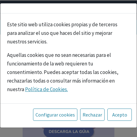
Este sitio web utiliza cookies propias y de terceros
para analizar el uso que haces del sitio y mejorar
nuestros servicios.
Aquellas cookies que no sean necesarias para el
funcionamiento de la web requieren tu
consentimiento. Puedes aceptar todas las cookies,
rechazarlas todas o consultar más información en
nuestra
Política de Cookies.
Toda la información incluida en la Página Web está
referida a productos del mercado español y, por
Configurar cookies
Rechazar
Acepto
tanto, dirigida a profesionales sanitarios legalmente
facultados para prescribir o dispensar medicamentos