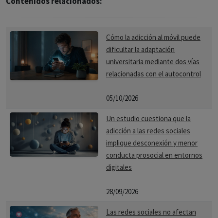
Contenidos relacionados:
Sociales:
Deterioro de las relaciones familiares y de
amistad, problemas laborales, académicos o legales,
aislamiento social.
Cómo la adicción al móvil puede
dificultar la adaptación
Tratamiento:
universitaria mediante dos vías
relacionadas con el autocontrol
Abordaje integral:
Evaluación individualizada, terapia
psicológica (cognitivo-conductual, psicodinámica,
05/10/2026
grupal), apoyo de grupos de ayuda, medicación (para
desintoxicación, control de síntomas, condiciones
Un estudio cuestiona que la
psiquiátricas comórbidas).
adicción a las redes sociales
implique desconexión y menor
Intervención familiar y social:
Apoyo a los familiares y
conducta prosocial en entornos
allegados, prevención de recaídas, estrategias para
digitales
mantener la abstinencia.
28/09/2026
Seguimiento a largo plazo:
Monitoreo regular,
Las redes sociales no afectan
prevención de recaídas, apoyo para mantener un estilo de