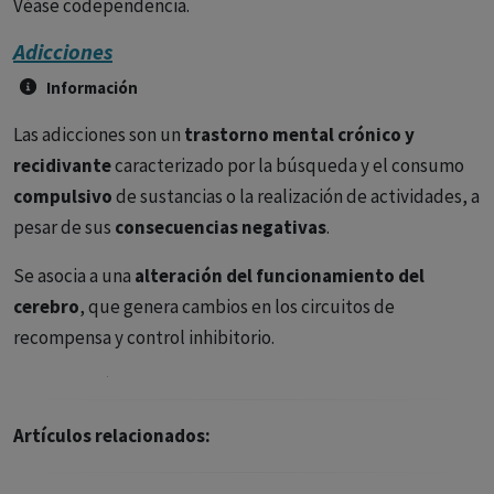
Véase codependencia.
Adicciones
Información
Las adicciones son un
trastorno mental crónico y
recidivante
caracterizado por la búsqueda y el consumo
compulsivo
de sustancias o la realización de actividades, a
pesar de sus
consecuencias negativas
.
Se asocia a una
alteración del funcionamiento del
cerebro
, que genera cambios en los circuitos de
recompensa y control inhibitorio.
Clasificación detallada:
Adicciones a sustancias:
Artículos relacionados:
Drogas psicoactivas:
Ilícitas (cocaína, heroína,