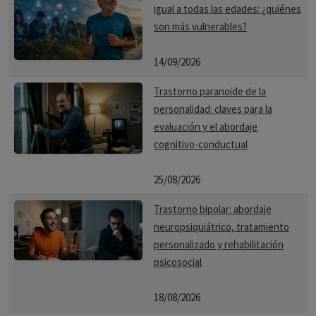
igual a todas las edades: ¿quiénes
vida saludable.
son más vulnerables?
Prevención:
14/09/2026
Educación y sensibilización:
Informar sobre las
Trastorno paranoide de la
adicciones, sus riesgos y consecuencias.
personalidad: claves para la
evaluación y el abordaje
Habilidades para la vida:
Fomentar la autoestima, la
cognitivo-conductual
comunicación efectiva, la resolución de conflictos, la toma
de decisiones asertivas.
25/08/2026
Entornos saludables:
Promover espacios libres de drogas
Trastorno bipolar: abordaje
y conductas adictivas en escuelas, comunidades y lugares
neuropsiquiátrico, tratamiento
de trabajo.
personalizado y rehabilitación
psicosocial
Atención temprana:
Detectar y abordar oportunamente
los factores de riesgo y los primeros signos de adicción.
18/08/2026