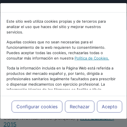
Este sitio web utiliza cookies propias y de terceros para
analizar el uso que haces del sitio y mejorar nuestros
servicios.
Aquellas cookies que no sean necesarias para el
funcionamiento de la web requieren tu consentimiento.
Puedes aceptar todas las cookies, rechazarlas todas o
consultar más información en nuestra
Política de Cookies.
PUBLICIDAD
Toda la información incluida en la Página Web está referida a
productos del mercado español y, por tanto, dirigida a
profesionales sanitarios legalmente facultados para prescribir
o dispensar medicamentos con ejercicio profesional. La
información técnica de los fármacos se facilita a título
meramente informativo, siendo responsabilidad de los
profesionales facultados prescribir medicamentos y decidir, en
Repositorio de Artículos
|
Congreso Virtual
cada caso concreto, el tratamiento más adecuado a las
Configurar cookies
Rechazar
Acepto
Internacional de Psiquiatría, Psicología y
necesidades del paciente.
Salud Mental (Interpsiquis)
|
XVI Edición |
2015