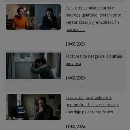
crucial que las personas con ciclotimia reciban un
Trastorno bipolar: abordaje
diagnóstico y tratamiento adecuados, ya que sin
neuropsiquiátrico, tratamiento
tratamiento, pueden tener un mayor riesgo de desarrollar
personalizado y rehabilitación
episodios maníacos o depresivos mayores.
psicosocial
18/08/2026
Factores de riesgo de la bulimia
nerviosa
14/08/2026
Trastorno paranoide de la
personalidad: claves clínicas y
abordaje psicoterapéutico
11/08/2026