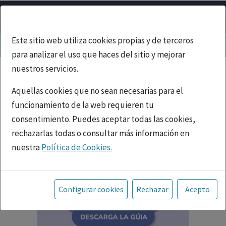
Este sitio web utiliza cookies propias y de terceros
para analizar el uso que haces del sitio y mejorar
nuestros servicios.
Aquellas cookies que no sean necesarias para el
funcionamiento de la web requieren tu
consentimiento. Puedes aceptar todas las cookies,
rechazarlas todas o consultar más información en
nuestra
Política de Cookies.
Toda la información incluida en la Página Web está
referida a productos del mercado español y, por
Configurar cookies
Rechazar
Acepto
tanto, dirigida a profesionales sanitarios legalmente
facultados para prescribir o dispensar medicamentos