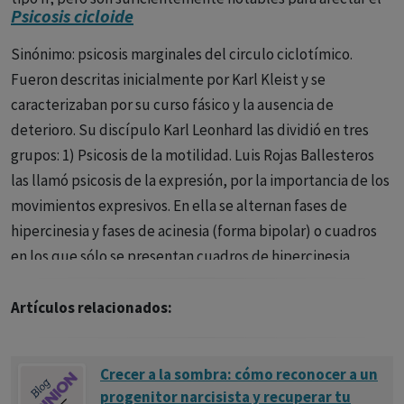
Psicosis cicloide
funcionamiento diario de la persona y su calidad de vida.
Sinónimo: psicosis marginales del circulo ciclotímico.
La ciclotimia puede considerarse una forma más leve de
Fueron descritas inicialmente por Karl Kleist y se
trastorno bipolar y suele ser crónica, con periodos de
caracterizaban por su curso fásico y la ausencia de
estado de ánimo estable que raramente duran más de dos
deterioro. Su discípulo Karl Leonhard las dividió en tres
meses.
grupos: 1) Psicosis de la motilidad. Luis Rojas Ballesteros
Síntomas
las llamó psicosis de la expresión, por la importancia de los
movimientos expresivos. En ella se alternan fases de
Fase Hipomaníaca:
Aumento de la energía o la
hipercinesia y fases de acinesia (forma bipolar) o cuadros
actividad.Autoestima inflada o grandiosidad.Menor
en los que sólo se presentan cuadros de hipercinesia
necesidad de dormir.Más hablador de lo habitual o
expresiva. 2) Psicosis angustia-felicidad. En la fase de
verborrea.Fuga de ideas o experiencia de que los
angustia predomina ésta junto con ideas delirantes
Artículos relacionados:
pensamientos van a gran velocidad.Distracción
paranoides, en la fase de felicidad predomina un estado de
fácil.Aumento en actividades orientadas a objetivos
ánimo similar al éxtasis, con alucinaciones visuales y
(socialmente, en el trabajo o la escuela, sexualmente) o
Crecer a la sombra: cómo reconocer a un
auditivas. Su curso puede ser bipolar o monopolar. 3)
agitación física.Comportamiento imprudente (gasto
progenitor narcisista y recuperar tu