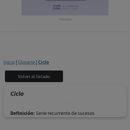
con ejercicio profesional. La información técnica de los
fármacos se facilita a título meramente informativo,
siendo responsabilidad de los profesionales
PUBLICIDAD
facultados prescribir medicamentos y decidir, en cada
caso concreto, el tratamiento más adecuado a las
necesidades del paciente.
Inicio
|
Glosario
|
Ciclo
Ciclo
Definición:
Serie recurrente de sucesos.