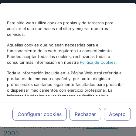
Este sitio web utiliza cookies propias y de terceros para
analizar el uso que haces del sitio y mejorar nuestros
servicios.
Aquellas cookies que no sean necesarias para el
funcionamiento de la web requieren tu consentimiento.
Puedes aceptar todas las cookies, rechazarlas todas o
consultar más información en nuestra
Política de Cookies.
PUBLICIDAD
Toda la información incluida en la Página Web está referida a
productos del mercado español y, por tanto, dirigida a
profesionales sanitarios legalmente facultados para prescribir
o dispensar medicamentos con ejercicio profesional. La
información técnica de los fármacos se facilita a título
meramente informativo, siendo responsabilidad de los
profesionales facultados prescribir medicamentos y decidir, en
Repositorio de Artículos
|
Congreso Virtual
cada caso concreto, el tratamiento más adecuado a las
Configurar cookies
Rechazar
Acepto
Internacional de Psiquiatría, Psicología y
necesidades del paciente.
Salud Mental (Interpsiquis)
|
VI Edición |
2005