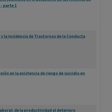
 - parte 1
 y la incidencia de Trastornos de la Conducta
esión en la existencia de riesgo de suicidio en
aboral: de la productividad al deterioro