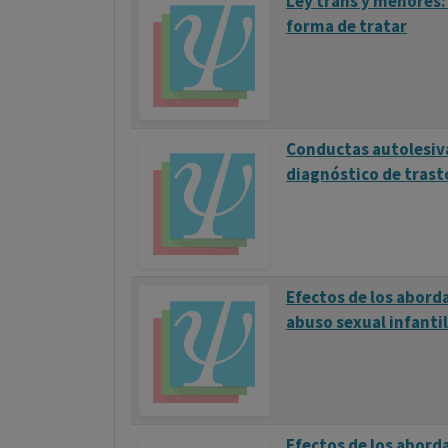
Ley trans y menores:
forma de tratar
Conductas autolesivas
diagnóstico de trast
Efectos de los aborda
abuso sexual infantil
Efectos de los aborda