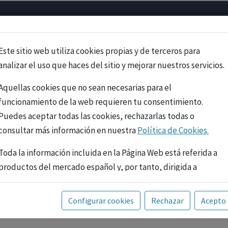
Psicología
Neurociencia
Bienestar
Congreso
Cursos
Este sitio web utiliza cookies propias y de terceros para
analizar el uso que haces del sitio y mejorar nuestros servicios.
Aquellas cookies que no sean necesarias para el
funcionamiento de la web requieren tu consentimiento.
Puedes aceptar todas las cookies, rechazarlas todas o
consultar más información en nuestra
Política de Cookies.
Toda la información incluida en la Página Web está referida a
productos del mercado español y, por tanto, dirigida a
profesionales sanitarios legalmente facultados para
prescribir o dispensar medicamentos con ejercicio
PUBLICIDAD
Configurar cookies
Rechazar
Acepto
profesional. La información técnica de los fármacos se facilita
a título meramente informativo, siendo responsabilidad de