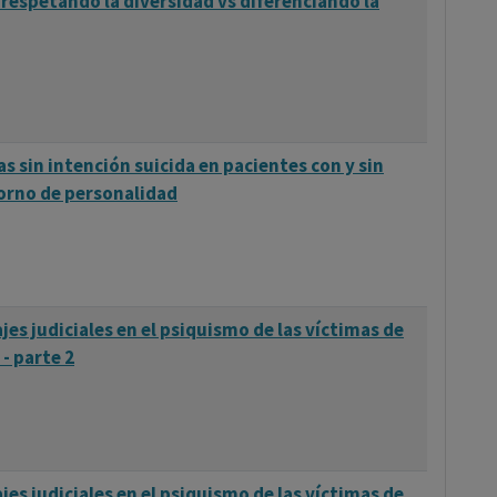
 respetando la diversidad vs diferenciando la
 sin intención suicida en pacientes con y sin
orno de personalidad
jes judiciales en el psiquismo de las víctimas de
 - parte 2
jes judiciales en el psiquismo de las víctimas de