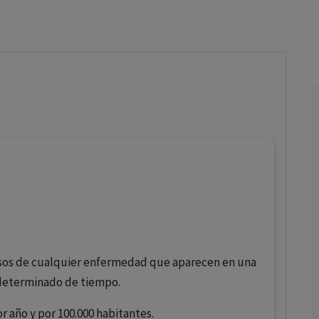
los profesionales facultados prescribir medicamentos y
decidir, en cada caso concreto, el tratamiento más adecuado
a las necesidades del paciente.
sos de cualquier enfermedad que aparecen en una
determinado de tiempo.
r año y por 100.000 habitantes.