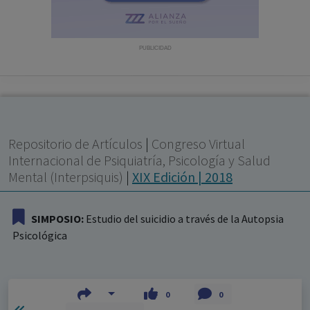
con ejercicio profesional. La información técnica de los
fármacos se facilita a título meramente informativo,
siendo responsabilidad de los profesionales
PUBLICIDAD
facultados prescribir medicamentos y decidir, en cada
caso concreto, el tratamiento más adecuado a las
necesidades del paciente.
Repositorio de Artículos
|
Congreso Virtual
Internacional de Psiquiatría, Psicología y Salud
Mental (Interpsiquis)
|
XIX Edición | 2018
SIMPOSIO:
Estudio del suicidio a través de la Autopsia
Psicológica
0
0