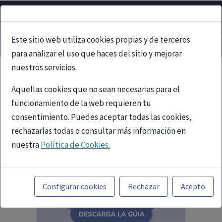
Este sitio web utiliza cookies propias y de terceros
para analizar el uso que haces del sitio y mejorar
nuestros servicios.
Aquellas cookies que no sean necesarias para el
funcionamiento de la web requieren tu
consentimiento. Puedes aceptar todas las cookies,
rechazarlas todas o consultar más información en
nuestra
Política de Cookies.
Toda la información incluida en la Página Web está
referida a productos del mercado español y, por
Configurar cookies
Rechazar
Acepto
tanto, dirigida a profesionales sanitarios legalmente
facultados para prescribir o dispensar medicamentos