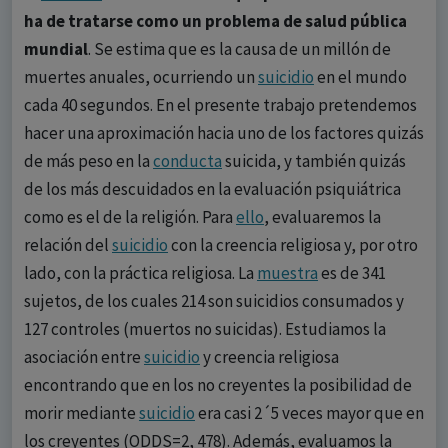
ha de tratarse como un problema de salud pública
mundial
. Se estima que es la causa de un millón de
muertes anuales, ocurriendo un
suicidio
en el mundo
cada 40 segundos. En el presente trabajo pretendemos
hacer una aproximación hacia uno de los factores quizás
de más peso en la
conducta
suicida, y también quizás
de los más descuidados en la evaluación psiquiátrica
como es el de la religión. Para
ello
, evaluaremos la
relación del
suicidio
con la creencia religiosa y, por otro
lado, con la práctica religiosa. La
muestra
es de 341
sujetos, de los cuales 214 son suicidios consumados y
127 controles (muertos no suicidas). Estudiamos la
asociación entre
suicidio
y creencia religiosa
encontrando que en los no creyentes la posibilidad de
morir mediante
suicidio
era casi 2´5 veces mayor que en
los creyentes (ODDS=2, 478). Además, evaluamos la