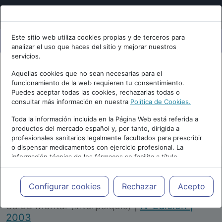
Este sitio web utiliza cookies propias y de terceros para
analizar el uso que haces del sitio y mejorar nuestros
servicios.
Aquellas cookies que no sean necesarias para el
funcionamiento de la web requieren tu consentimiento.
Puedes aceptar todas las cookies, rechazarlas todas o
consultar más información en nuestra
Política de Cookies.
PUBLICIDAD
Toda la información incluida en la Página Web está referida a
productos del mercado español y, por tanto, dirigida a
profesionales sanitarios legalmente facultados para prescribir
o dispensar medicamentos con ejercicio profesional. La
información técnica de los fármacos se facilita a título
meramente informativo, siendo responsabilidad de los
profesionales facultados prescribir medicamentos y decidir, en
Repositorio de Artículos
|
Congreso Virtual
cada caso concreto, el tratamiento más adecuado a las
Configurar cookies
Rechazar
Acepto
Internacional de Psiquiatría, Psicología y
necesidades del paciente.
Salud Mental (Interpsiquis)
|
IV Edición |
2003