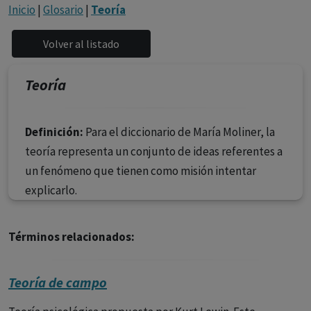
con ejercicio profesional. La información técnica de los
Inicio
|
Glosario
|
Teoría
fármacos se facilita a título meramente informativo,
siendo responsabilidad de los profesionales
facultados prescribir medicamentos y decidir, en cada
caso concreto, el tratamiento más adecuado a las
Teoría
necesidades del paciente.
Definición:
Para el diccionario de María Moliner, la
teoría representa un conjunto de ideas referentes a
un fenómeno que tienen como misión intentar
explicarlo.
Términos relacionados:
Teoría de campo