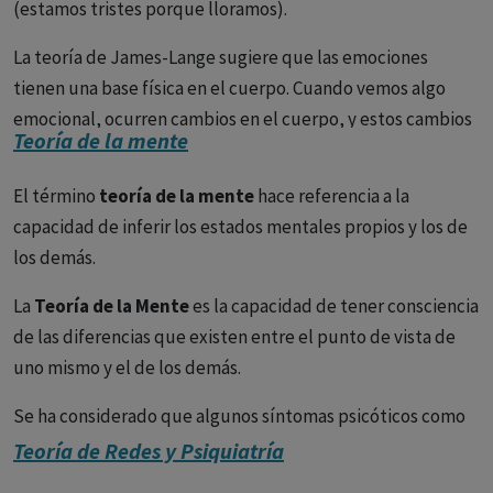
(estamos tristes porque lloramos).
La teoría de James-Lange sugiere que las emociones
tienen una base física en el cuerpo. Cuando vemos algo
emocional, ocurren cambios en el cuerpo, y estos cambios
Teoría de la mente
conforman nuestra experiencia emocional.
El término
teoría de la mente
hace referencia a la
James explicó la teoría en su libro "
Los principios de la
capacidad de inferir los estados mentales propios y los de
psicología"
: escribe que “sentimos pena porque lloramos,
los demás.
enojados porque golpeamos, asustados porque
temblamos, y no lloramos, golpeamos o temblamos,
La
Teoría de la Mente
es la capacidad de tener consciencia
porque lo sentimos, enojado, o temeroso, según sea el
de las diferencias que existen entre el punto de vista de
caso ". En otras palabras, nuestras reacciones emocionales
uno mismo y el de los demás.
consisten en nuestras respuestas físicas a eventos
potencialmente emocionales en el entorno. James sugiere
Se ha considerado que algunos síntomas psicóticos como
que estas reacciones físicas son clave para nuestras
los delirios de control, los delirios de persecución, la
Teoría de Redes y Psiquiatría
emociones y que, sin ellas, nuestras experiencias serían
desorganización del lenguaje, podrían explicarse por una