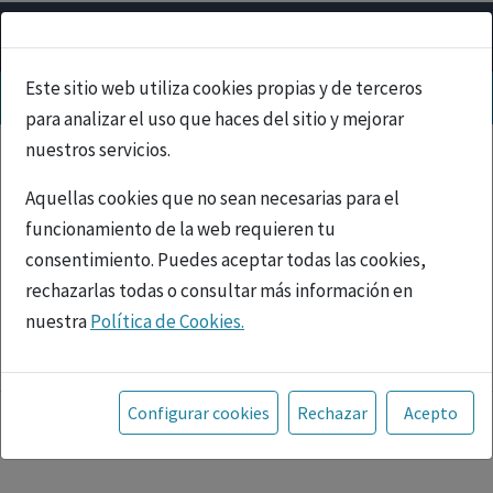
Este sitio web utiliza cookies propias y de terceros
para analizar el uso que haces del sitio y mejorar
nuestros servicios.
Aquellas cookies que no sean necesarias para el
funcionamiento de la web requieren tu
consentimiento. Puedes aceptar todas las cookies,
rechazarlas todas o consultar más información en
nuestra
Política de Cookies.
PUBLICIDAD
Toda la información incluida en la Página Web está
referida a productos del mercado español y, por
Configurar cookies
Rechazar
Acepto
tanto, dirigida a profesionales sanitarios legalmente
facultados para prescribir o dispensar medicamentos