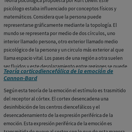
Teoría psicológica propuesta por Kurt Lewin. Este
psicólogo estaba influenciado por conceptos físicos y
matemáticos. Considera que la persona puede
representarse gráficamente mediante la topología. El
mundo se representa por medio de dos círculos, uno
interior llamado persona, otro exterior llamado medio
psicológico de la persona y un circulo más exterior al que
llama espacio vital. Los pases de una región a otra suelen
ser fluidos y este desplazamiento entre regiones se puede
Teoría corticodiencefálica de la emoción de
representar gráficamente por un vector. A él le debemos el
Cannon-Bard
término dinámica de grupos.
Según esta teoría de la emoción el estímulo es trasmitido
del receptor al córtex. El cortex desencadena una
desinhibición de los centros diencefálicos y el
desencadenamiento de la expresión periférica de la
emoción. Esta expresión periférica de la emoción es
transmitida de nuevo al cortex con lo que de esta manera