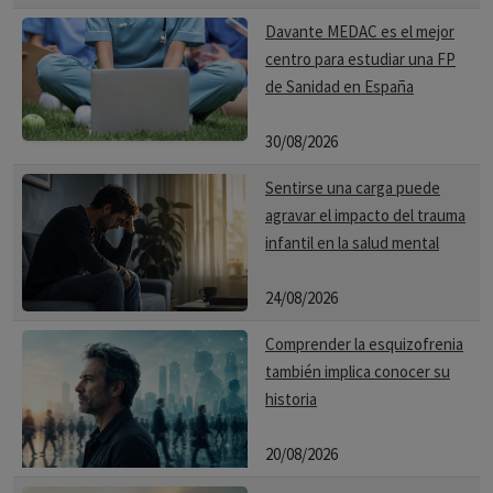
elegancia de sus teoremas revitalizaron la “teoría de
Davante MEDAC es el mejor
grafos”, surgiendo así un campo de las matemáticas
centro para estudiar una FP
centrado en el estudio (matemático) de las redes.
de Sanidad en España
30/08/2026
Comité editorial
Sentirse una carga puede
agravar el impacto del trauma
Ref. Bibliográficas
infantil en la salud mental
INTRODUCCIÓN A LA TEORÍA DE REDES Y PSIQUIATRÍA
24/08/2026
Jose Ramon Gutiérrez Casares
Comprender la esquizofrenia
también implica conocer su
historia
20/08/2026