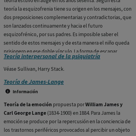
teoría estuvo en auge en los años sesenta. Según esta
teoría la esquizofrenia tiene su origen en los mensajes, con
dos preposiciones complementarias y contradictorias, que
son lanzados continuamente y hacia el futuro
esquizofrénico, por sus padres. Es imposible saber el
sentido de estos mensajes y de esta manera el niño queda
prisionero en ese doble vínculo. La forma de escapar
Teoría interpersonal de la psiquiatría
puede ser de tres tipos: 1) El sujeto cree que la situación es
lógica para los demás pero no para él, surge la forma
Véase Sullivan, Harry Stack.
paranoide de la enfermedad, 2) el sujeto escoge obedecer
Teoría de James-Lange
al azar, surge la forma hebefrénica, 3)el sujeto bloquea los
Información
canales de entrada de las comunicaciones, surge la forma
catatónica.
Teoría de la emoción
propuesta por
William James y
Carl George Lange
(1834-1900) en 1884. Para James la
emoción se produce por la repercusión en la conciencia de
los trastornos periféricos provocados al percibir un objeto