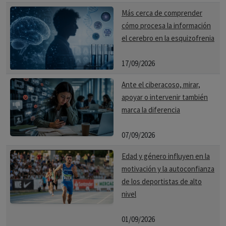
dan dentro de un conjunto.
Más cerca de comprender
Hasta hace poco más de una década se admitía que todas
cómo procesa la información
el cerebro en la esquizofrenia
las redes complejas se comportaban como si no tuvieran
escala, es decir, como si se ajustaran a lo que se conoce
17/09/2026
como grafo aleatorio.
Ante el ciberacoso, mirar,
Esta concepción tiene su origen en los estudios realizados
apoyar o intervenir también
por 2 matemáticos húngaros, Paul Erdős y Alfred Rényi.
marca la diferencia
Ambos describieron, en 1959 , las redes mediante un
07/09/2026
modelo (modelo de Erdős -Rényi) según el cual todo
nuevo nodo que se añade a una red tenía la misma
Edad y género influyen en la
probabilidad de conectarse a cualquiera de los nodos ya
motivación y la autoconfianza
de los deportistas de alto
existentes en ella.
nivel
En otras palabras, equipararon complejidad con
aleatoriedad. La sencillez de su planteamiento y la
01/09/2026