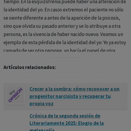
tiempo. En la esquizofrenia puede haber una alteración de
la identidad del yo. En casos extremos el paciente no sólo
se siente diferente a antes de la aparición de la psicosis,
sino que olvida su pasado anterior y se lo atribuye a otra
persona, es la vivencia de haber nacido nuevo. Veamos un
ejemplo de esta pérdida de la identidad del yo: Yo ya estoy
cansada de ser otra persona, yo hacía el papel de otra
persona, el papel de una persona alegre. Yo me encuentro
mejor retraída en mi mismo; el no tener problemas me
Artículos relacionados:
cansa. A mi me gusta estar mala como al borracho beber
vino. Si me miro al espejo también me parece que he
Crecer a la sombra: cómo reconocer a un
cambiado algo, los ojos los tengo más tristes, es lo que
progenitor narcisista y recuperar tu
noto cambiado en mi cuerpo.
propia voz
Crónica de la segunda sesión de
Literariamente 2025: Elogio de la
melancolía