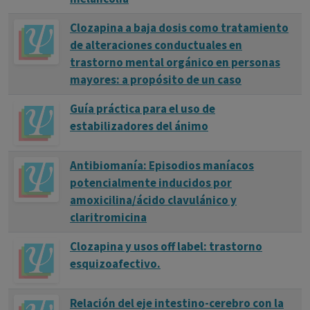
Clozapina a baja dosis como tratamiento
de alteraciones conductuales en
trastorno mental orgánico en personas
mayores: a propósito de un caso
Guía práctica para el uso de
estabilizadores del ánimo
Antibiomanía: Episodios maníacos
potencialmente inducidos por
amoxicilina/ácido clavulánico y
claritromicina
Clozapina y usos off label: trastorno
esquizoafectivo.
Relación del eje intestino-cerebro con la