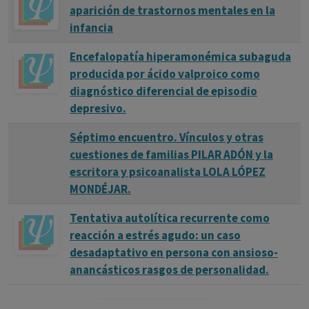
aparición de trastornos mentales en la
infancia
Encefalopatía hiperamonémica subaguda
producida por ácido valproico como
diagnóstico diferencial de episodio
depresivo.
Séptimo encuentro. Vínculos y otras
cuestiones de familias PILAR ADÓN y la
escritora y psicoanalista LOLA LÓPEZ
MONDÉJAR.
Tentativa autolítica recurrente como
reacción a estrés agudo: un caso
desadaptativo en persona con ansioso-
anancásticos rasgos de personalidad.