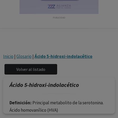
con ejercicio profesional. La información técnica de los
fármacos se facilita a título meramente informativo,
siendo responsabilidad de los profesionales
PUBLICIDAD
facultados prescribir medicamentos y decidir, en cada
caso concreto, el tratamiento más adecuado a las
necesidades del paciente.
Inicio
|
Glosario
|
Ácido 5-hidroxi-indolacético
Ácido 5-hidroxi-indolacético
Definición:
Principal metabolito de la serotonina.
Ácido homovanílico (HVA)