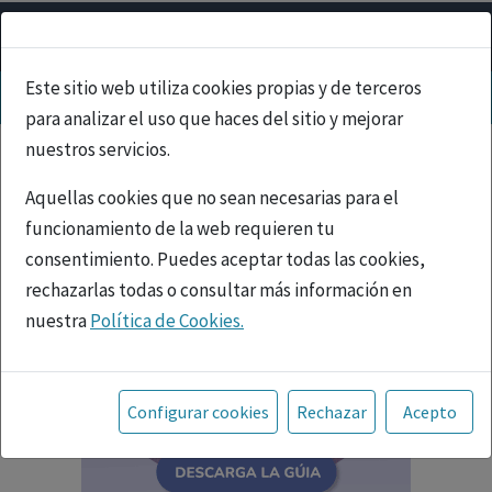
Este sitio web utiliza cookies propias y de terceros
para analizar el uso que haces del sitio y mejorar
nuestros servicios.
Aquellas cookies que no sean necesarias para el
funcionamiento de la web requieren tu
consentimiento. Puedes aceptar todas las cookies,
rechazarlas todas o consultar más información en
nuestra
Política de Cookies.
Toda la información incluida en la Página Web está
referida a productos del mercado español y, por
Configurar cookies
Rechazar
Acepto
tanto, dirigida a profesionales sanitarios legalmente
facultados para prescribir o dispensar medicamentos