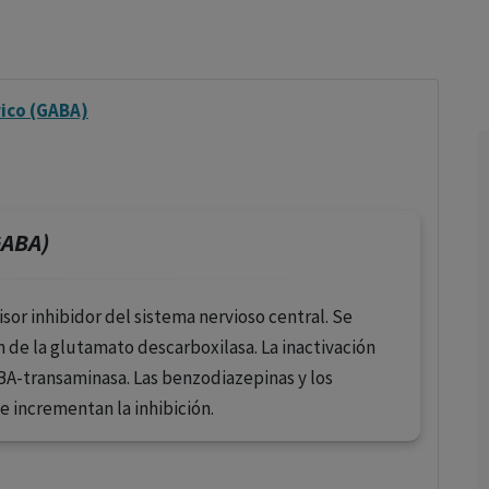
los profesionales facultados prescribir medicamentos y
decidir, en cada caso concreto, el tratamiento más adecuado
a las necesidades del paciente.
ico (GABA)
GABA)
or inhibidor del sistema nervioso central. Se
n de la glutamato descarboxilasa. La inactivación
ABA-transaminasa. Las benzodiazepinas y los
 incrementan la inhibición.