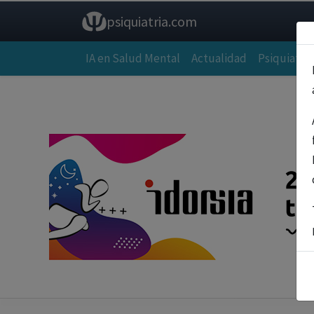
psiquiatria.com
IA en Salud Mental
Actualidad
Psiquiatría