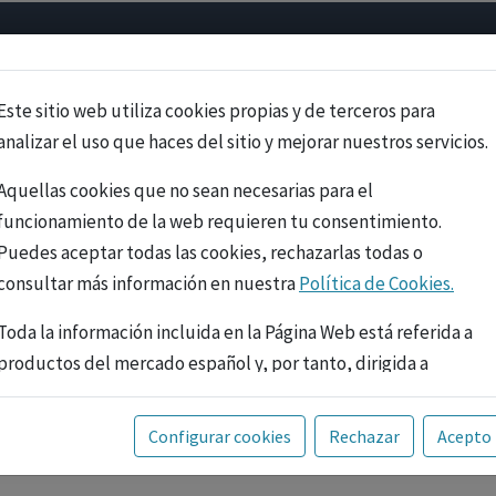
Psicología
Neurociencia
Bienestar
Congreso
Cursos
Este sitio web utiliza cookies propias y de terceros para
analizar el uso que haces del sitio y mejorar nuestros servicios.
Aquellas cookies que no sean necesarias para el
funcionamiento de la web requieren tu consentimiento.
Puedes aceptar todas las cookies, rechazarlas todas o
consultar más información en nuestra
Política de Cookies.
Toda la información incluida en la Página Web está referida a
productos del mercado español y, por tanto, dirigida a
profesionales sanitarios legalmente facultados para
prescribir o dispensar medicamentos con ejercicio
PUBLICIDAD
Configurar cookies
Rechazar
Acepto
profesional. La información técnica de los fármacos se facilita
a título meramente informativo, siendo responsabilidad de