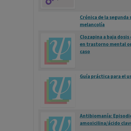
Crónica de la segunda 
melancolía
Clozapina a baja dosi
en trastorno mental o
caso
Guía práctica para el 
Antibiomanía: Episodi
amoxicilina/ácido clav