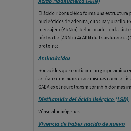
Ácido ribonucleico (ARN)
El ácido ribonucléico forma una estructura
nucleótidos de adenina, citosina y uracilo. E
mensajero (ARNm). Relacionado con la síntes
núcleo lar (ARN n).4) ARN de transferencia (
proteínas.
Aminoácidos
Son ácidos que contienen un grupo amino e
actúan como neurotransmisores como el ácido 
GABA es el neurotransmisor inhibidor más i
Dietilamida del ácido lisérgico (LSD)
Véase alucinógenos.
Vivencia de haber nacido de nuevo