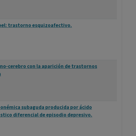
abel: trastorno esquizoafectivo.
tino-cerebro con la aparición de trastornos
a
monémica subaguda producida por ácido
tico diferencial de episodio depresivo.