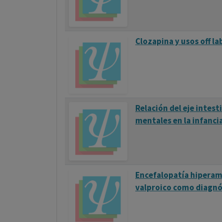
Clozapina y usos off l
Relación del eje intes
mentales en la infanci
Encefalopatía hipera
valproico como diagnós