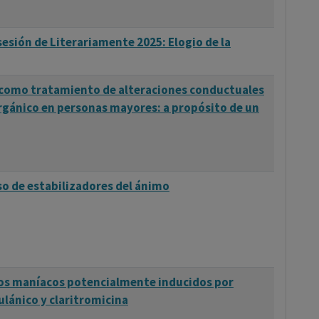
sesión de Literariamente 2025: Elogio de la
s como tratamiento de alteraciones conductuales
rgánico en personas mayores: a propósito de un
uso de estabilizadores del ánimo
os maníacos potencialmente inducidos por
ulánico y claritromicina