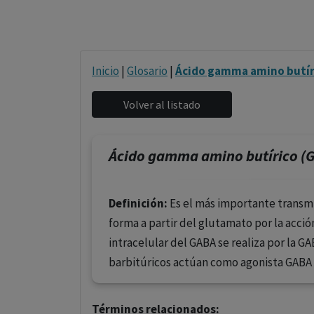
Inicio
|
Glosario
|
Ácido gamma amino butír
Ácido gamma amino butírico (
Definición:
Es el más importante transmis
forma a partir del glutamato por la acció
intracelular del GABA se realiza por la G
barbitúricos actúan como agonista GABA e
Términos relacionados: