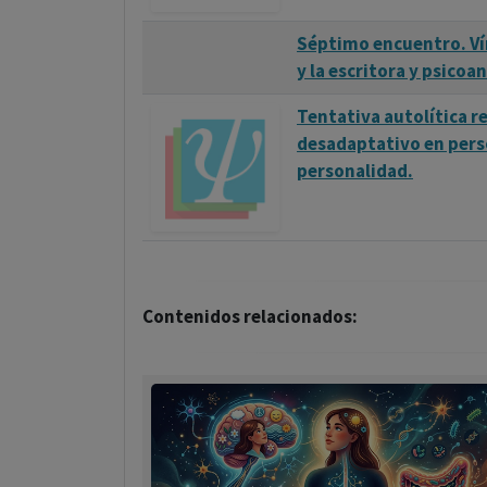
Séptimo encuentro. Ví
y la escritora y psico
Tentativa autolítica r
desadaptativo en pers
personalidad.
Contenidos relacionados: