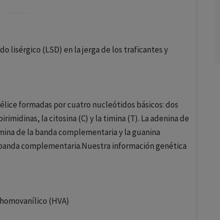
o lisérgico (LSD) en la jerga de los traficantes y
élice formadas por cuatro nucleótidos básicos: dos
pirimidinas, la citosina (C) y la timina (T). La adenina de
mina de la banda complementaria y la guanina
a banda complementaria.Nuestra información genética
o homovanílico (HVA)