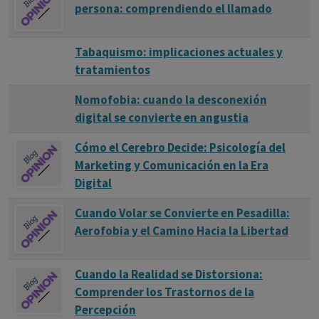
También pueden ser abiertos (durante la terapia se
persona: comprendiendo el llamado
permite la admisión de nuevos pacientes) o cerrados (una
vez comenzado no se admiten nuevos pacientes).
Tabaquismo: implicaciones actuales y
tratamientos
Nomofobia: cuando la desconexión
digital se convierte en angustia
Cómo el Cerebro Decide: Psicología del
Marketing y Comunicación en la Era
Digital
Cuando Volar se Convierte en Pesadilla:
Aerofobia y el Camino Hacia la Libertad
Cuando la Realidad se Distorsiona:
Comprender los Trastornos de la
Percepción