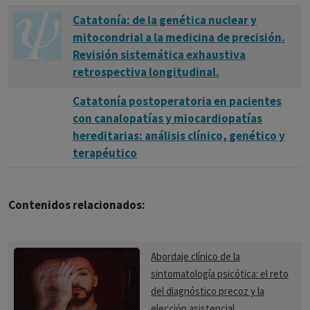
Catatonía: de la genética nuclear y
mitocondrial a la medicina de precisión.
Revisión sistemática exhaustiva
retrospectiva longitudinal.
Catatonía postoperatoria en pacientes
con canalopatías y miocardiopatías
hereditarias: análisis clínico, genético y
terapéutico
Contenidos relacionados:
Abordaje clínico de la
sintomatología psicótica: el reto
del diagnóstico precoz y la
elección asistencial