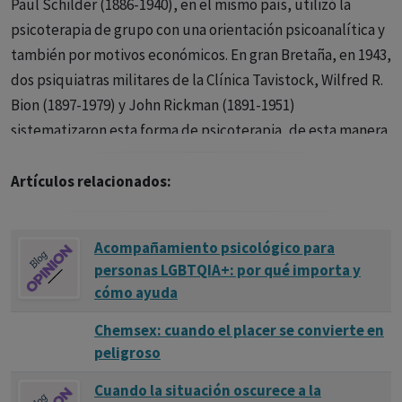
Paul Schilder (1886-1940), en el mismo país, utilizó la
psicoterapia de grupo con una orientación psicoanalítica y
también por motivos económicos. En gran Bretaña, en 1943,
dos psiquiatras militares de la Clínica Tavistock, Wilfred R.
Bion (1897-1979) y John Rickman (1891-1951)
sistematizaron esta forma de psicoterapia, de esta manera
deja ya de utilizarse como un procedimiento para usar sólo
cuando la psicoterapia individual no es posible por motivos
Artículos relacionados:
de economía. Hoy la orientación de los grupos puede ser
diversa: psicodinámico; de apoyo; transacional (Eric Berne);
Acompañamiento psicológico para
cognitivo-conductual; centrada en el cliente (Carl Rogers);
personas LGBTQIA+: por qué importa y
gestáltico (Friderick Perls). Normalmente los grupos lo
cómo ayuda
componen un mínimo de tres personas y un máximo de 15.
Chemsex: cuando el placer se convierte en
Las sesiones suelen ser semanales y de una hora de
peligroso
duración. Los grupos pueden ser homogéneos con
respecto al sexo, edad, diagnostico o no homogéneos.
Cuando la situación oscurece a la