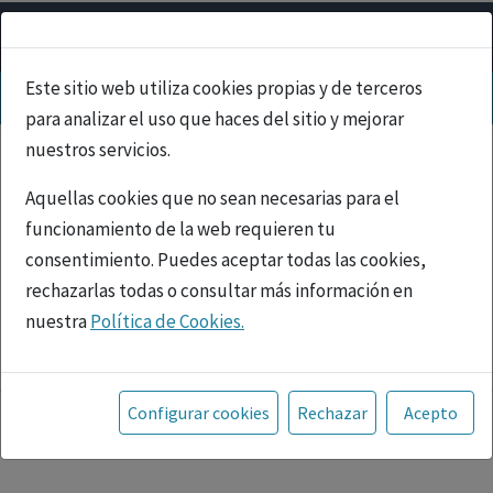
Este sitio web utiliza cookies propias y de terceros
para analizar el uso que haces del sitio y mejorar
nuestros servicios.
Aquellas cookies que no sean necesarias para el
funcionamiento de la web requieren tu
consentimiento. Puedes aceptar todas las cookies,
rechazarlas todas o consultar más información en
nuestra
Política de Cookies.
PUBLICIDAD
Toda la información incluida en la Página Web está
referida a productos del mercado español y, por
Configurar cookies
Rechazar
Acepto
tanto, dirigida a profesionales sanitarios legalmente
facultados para prescribir o dispensar medicamentos