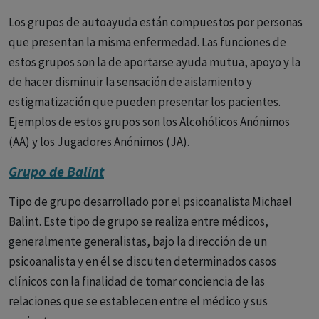
cara a cara. Un clásico grupo primario sería la familia. Los
grupos primarios no pueden tener un número muy grande
Los grupos de autoayuda están compuestos por personas
de miembros. Un grupo de psicoterapia sería también un
que presentan la misma enfermedad. Las funciones de
grupo primario. 2) Grupo secundario. Son grupos más
estos grupos son la de aportarse ayuda mutua, apoyo y la
numerosos en los cuales las comunicaciones no se hacen
de hacer disminuir la sensación de aislamiento y
cara a cara. Por ejemplo el personal de un hospital, los
estigmatización que pueden presentar los pacientes.
habitantes de un pueblo, etc.
Ejemplos de estos grupos son los Alcohólicos Anónimos
(AA) y los Jugadores Anónimos (JA).
Grupo de Balint
Tipo de grupo desarrollado por el psicoanalista Michael
Balint. Este tipo de grupo se realiza entre médicos,
generalmente generalistas, bajo la dirección de un
psicoanalista y en él se discuten determinados casos
clínicos con la finalidad de tomar conciencia de las
relaciones que se establecen entre el médico y sus