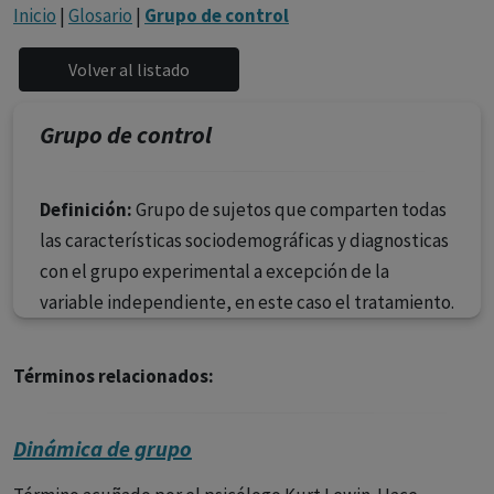
con ejercicio profesional. La información técnica de los
Inicio
|
Glosario
|
Grupo de control
fármacos se facilita a título meramente informativo,
siendo responsabilidad de los profesionales
facultados prescribir medicamentos y decidir, en cada
caso concreto, el tratamiento más adecuado a las
Grupo de control
necesidades del paciente.
Definición:
Grupo de sujetos que comparten todas
las características sociodemográficas y diagnosticas
con el grupo experimental a excepción de la
variable independiente, en este caso el tratamiento.
Términos relacionados:
Dinámica de grupo