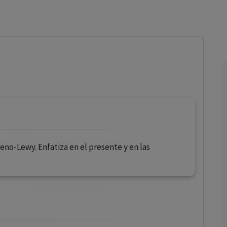
los profesionales facultados prescribir medicamentos y
decidir, en cada caso concreto, el tratamiento más adecuado
a las necesidades del paciente.
no-Lewy. Enfatiza en el presente y en las