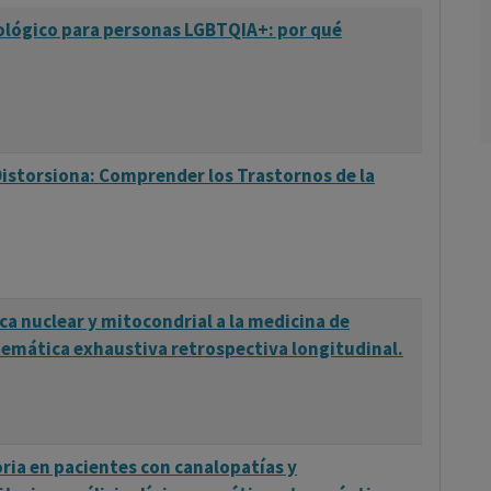
lógico para personas LGBTQIA+: por qué
Distorsiona: Comprender los Trastornos de la
ca nuclear y mitocondrial a la medicina de
stemática exhaustiva retrospectiva longitudinal.
ia en pacientes con canalopatías y