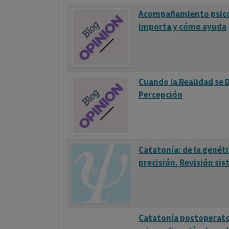
Acompañamiento psico
importa y cómo ayuda
Cuando la Realidad se 
Percepción
Catatonía: de la genéti
precisión. Revisión si
Catatonía postoperator