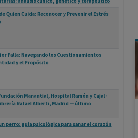
arias: análisis clínico, genético y terapéutico
de Quien Cuida: Reconocer y Prevenir el Estrés
o
rior Falla: Navegando los Cuestionamientos
ntidad y el Propósito
 Fundación Manantial, Hospital Ramón y Cajal ·
ibrería Rafael Alberti, Madrid — último
un perro: guía psicológica para sanar el corazón