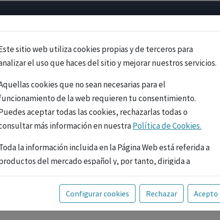
Psicología
Neurociencia
Bienestar
Congreso
Cursos
Este sitio web utiliza cookies propias y de terceros para
analizar el uso que haces del sitio y mejorar nuestros servicios.
Aquellas cookies que no sean necesarias para el
funcionamiento de la web requieren tu consentimiento.
Puedes aceptar todas las cookies, rechazarlas todas o
consultar más información en nuestra
Política de Cookies.
Toda la información incluida en la Página Web está referida a
productos del mercado español y, por tanto, dirigida a
profesionales sanitarios legalmente facultados para
prescribir o dispensar medicamentos con ejercicio
PUBLICIDAD
Configurar cookies
Rechazar
Acepto
profesional. La información técnica de los fármacos se facilita
a título meramente informativo, siendo responsabilidad de