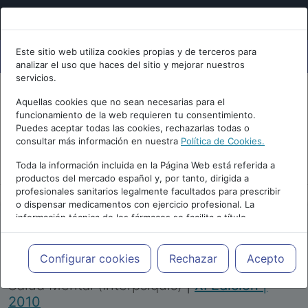
Este sitio web utiliza cookies propias y de terceros para
analizar el uso que haces del sitio y mejorar nuestros
servicios.
Aquellas cookies que no sean necesarias para el
funcionamiento de la web requieren tu consentimiento.
Puedes aceptar todas las cookies, rechazarlas todas o
consultar más información en nuestra
Política de Cookies.
PUBLICIDAD
Toda la información incluida en la Página Web está referida a
productos del mercado español y, por tanto, dirigida a
profesionales sanitarios legalmente facultados para prescribir
o dispensar medicamentos con ejercicio profesional. La
información técnica de los fármacos se facilita a título
meramente informativo, siendo responsabilidad de los
profesionales facultados prescribir medicamentos y decidir, en
Repositorio de Artículos
|
Congreso Virtual
cada caso concreto, el tratamiento más adecuado a las
Configurar cookies
Rechazar
Acepto
Internacional de Psiquiatría, Psicología y
necesidades del paciente.
Salud Mental (Interpsiquis)
|
XI Edición |
2010