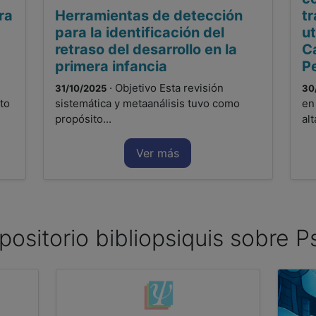
ra
Herramientas de detección
t
para la identificación del
ut
retraso del desarrollo en la
C
primera infancia
Pe
· Objetivo Esta revisión
31/10/2025
30
to
sistemática y metaanálisis tuvo como
en
propósito...
al
Ver más
positorio bibliopsiquis sobre Ps