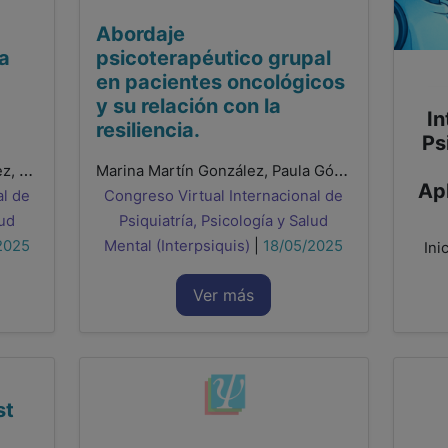
Abordaje
a
psicoterapéutico grupal
en pacientes oncológicos
y su relación con la
In
resiliencia.
Ps
Iván Zebenzui Moreno González, Rosa Ana Souto Pérez, Aurelio Rodríguez Hernández, Alejandro García Palenzuela, Paula Pérez Machin
Marina Martín González, Paula Gómez de Salazar González, Andrea Villa Lozano, Begoña Arbulo Rufrancos, Maria Luisa García Ontiveros Cuéllar
Apl
al de
Congreso Virtual Internacional de
lud
Psiquiatría, Psicología y Salud
2025
Mental (Interpsiquis)
|
18/05/2025
Ini
Ver más
st