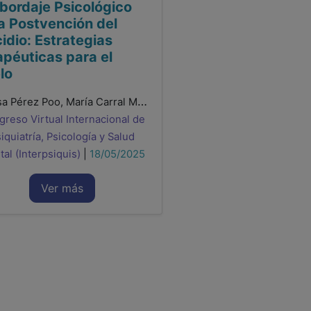
Abordaje Psicológico
la Postvención del
idio: Estrategias
apéuticas para el
lo
Teresa Pérez Poo, María Carral Martínez, Anna Diusekova, Clara Isabel Ortega Benito, Ana Isabel de Santiago Díaz
reso Virtual Internacional de
iquiatría, Psicología y Salud
al (Interpsiquis)
|
18/05/2025
Ver más