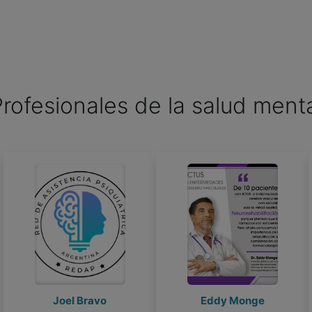
rofesionales de la salud ment
Eddy Monge
Eddy Monge
ESTEBAN ESJAITA
ESTEBAN ESJAITA