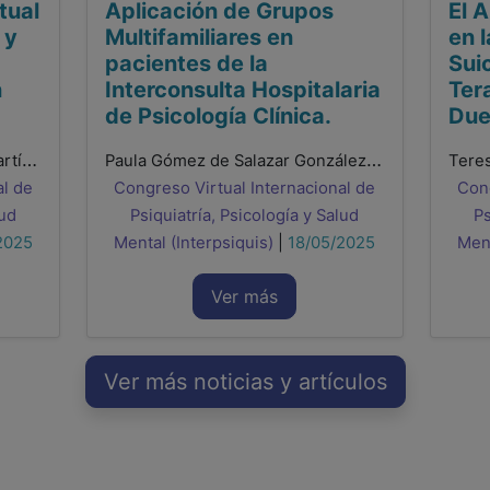
tual
Aplicación de Grupos
El 
 y
Multifamiliares en
en 
pacientes de la
Suic
n
Interconsulta Hospitalaria
Ter
de Psicología Clínica.
Due
Andrea Villa Lozano, Marina Martín González, Paula Gómez de Salazar González, Begoña Arbulo Rufrancos, María Luisa García-Ontiveros Cullar
Paula Gómez de Salazar González, Andrea Villa Lozano, Marina Martín González, Begoña Arbulo Rufrancos, María Luisa García - Ontiveros Cuellar
al de
Congreso Virtual Internacional de
Cong
lud
Psiquiatría, Psicología y Salud
Ps
2025
Mental (Interpsiquis)
|
18/05/2025
Ment
Ver más
Ver más noticias y artículos