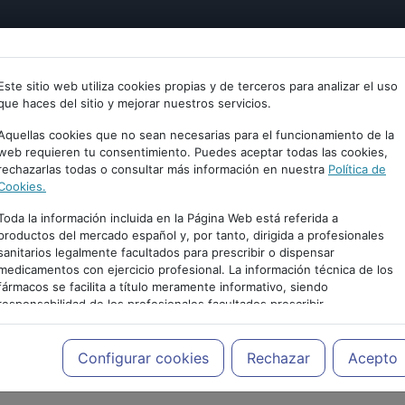
tría
Psicología
Neurociencia
Bienestar
Congreso
Este sitio web utiliza cookies propias y de terceros para analizar el uso
que haces del sitio y mejorar nuestros servicios.
Aquellas cookies que no sean necesarias para el funcionamiento de la
web requieren tu consentimiento. Puedes aceptar todas las cookies,
rechazarlas todas o consultar más información en nuestra
Política de
Cookies.
Toda la información incluida en la Página Web está referida a
productos del mercado español y, por tanto, dirigida a profesionales
sanitarios legalmente facultados para prescribir o dispensar
medicamentos con ejercicio profesional. La información técnica de los
fármacos se facilita a título meramente informativo, siendo
responsabilidad de los profesionales facultados prescribir
PUBLICIDAD
medicamentos y decidir, en cada caso concreto, el tratamiento más
adecuado a las necesidades del paciente.
Configurar cookies
Rechazar
Acepto