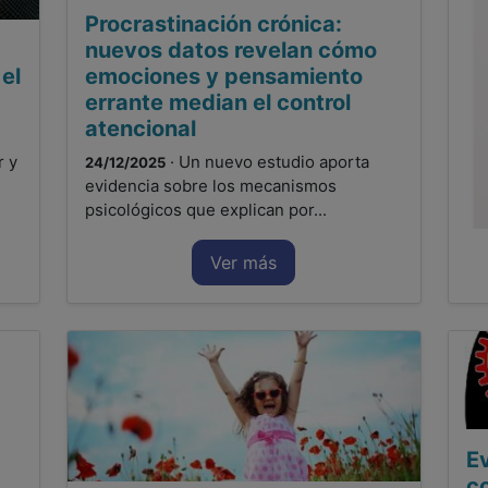
Procrastinación crónica:
nuevos datos revelan cómo
el
emociones y pensamiento
errante median el control
atencional
r y
· Un nuevo estudio aporta
24/12/2025
evidencia sobre los mecanismos
psicológicos que explican por...
Ver más
E
co