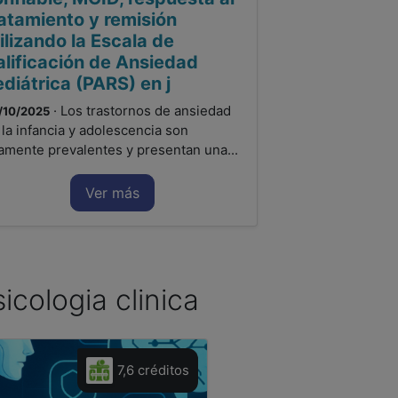
ratamiento y remisión
ilizando la Escala de
alificación de Ansiedad
diátrica (PARS) en j
· Los trastornos de ansiedad
/10/2025
 la infancia y adolescencia son
tamente prevalentes y presentan una...
Ver más
icologia clinica
7,6 créditos