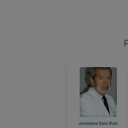
P
Jerónimo Saiz Ruiz
Joel Bravo
Joel Bravo