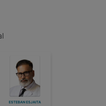
al
Roser, Maria del Rosal
Pont Plana