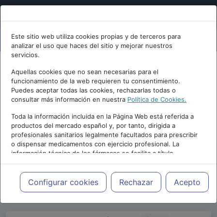
Este sitio web utiliza cookies propias y de terceros para
analizar el uso que haces del sitio y mejorar nuestros
servicios.
Aquellas cookies que no sean necesarias para el
funcionamiento de la web requieren tu consentimiento.
Puedes aceptar todas las cookies, rechazarlas todas o
consultar más información en nuestra
Política de Cookies.
PUBLICIDAD
Toda la información incluida en la Página Web está referida a
productos del mercado español y, por tanto, dirigida a
profesionales sanitarios legalmente facultados para prescribir
o dispensar medicamentos con ejercicio profesional. La
información técnica de los fármacos se facilita a título
meramente informativo, siendo responsabilidad de los
profesionales facultados prescribir medicamentos y decidir, en
Repositorio de Artículos
|
Blogs
|
Blog de
cada caso concreto, el tratamiento más adecuado a las
Configurar cookies
Rechazar
Acepto
psiquiatria.com
|
necesidades del paciente.