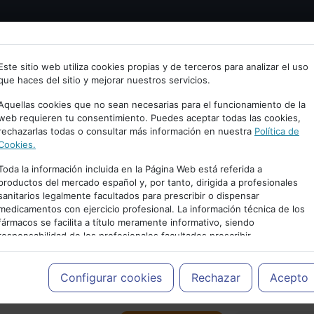
Bienvenid@ a psiquiatria.com
tría
Psicología
Neurociencia
Bienestar
Congreso
Este sitio web utiliza cookies propias y de terceros para analizar el uso
que haces del sitio y mejorar nuestros servicios.
scribe tu Email
Aquellas cookies que no sean necesarias para el funcionamiento de la
web requieren tu consentimiento. Puedes aceptar todas las cookies,
rechazarlas todas o consultar más información en nuestra
Política de
ccede o regístrate con tu email.
Cookies.
Toda la información incluida en la Página Web está referida a
productos del mercado español y, por tanto, dirigida a profesionales
sanitarios legalmente facultados para prescribir o dispensar
Cancelar
medicamentos con ejercicio profesional. La información técnica de los
PUBLICIDAD
fármacos se facilita a título meramente informativo, siendo
responsabilidad de los profesionales facultados prescribir
medicamentos y decidir, en cada caso concreto, el tratamiento más
adecuado a las necesidades del paciente.
Configurar cookies
Rechazar
Acepto