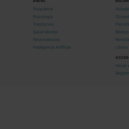
ÁREAS
RECUR
Psiquiatría
Actual
Psicología
Glosar
Trastornos
Psicof
Salud Mental
Bibliop
Neurociencias
Revist
Inteligencia Artificial
Libros
ACCES
Iniciar
Regist