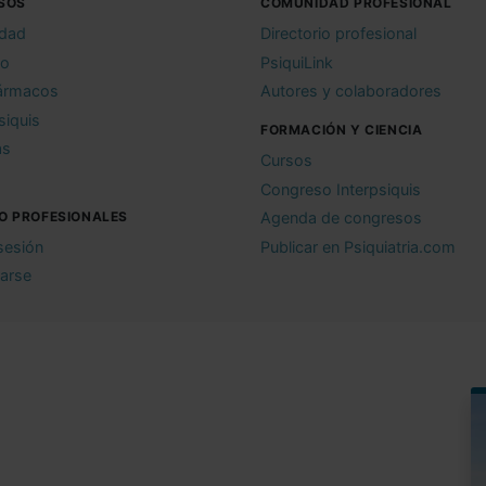
SOS
COMUNIDAD PROFESIONAL
idad
Directorio profesional
io
PsiquiLink
ármacos
Autores y colaboradores
siquis
FORMACIÓN Y CIENCIA
as
Cursos
Congreso Interpsiquis
O PROFESIONALES
Agenda de congresos
 sesión
Publicar en Psiquiatria.com
rarse