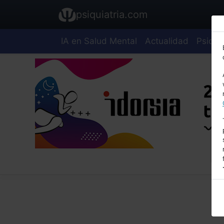
psiquiatria.com
IA en Salud Mental
Actualidad
Psiquia
E
A