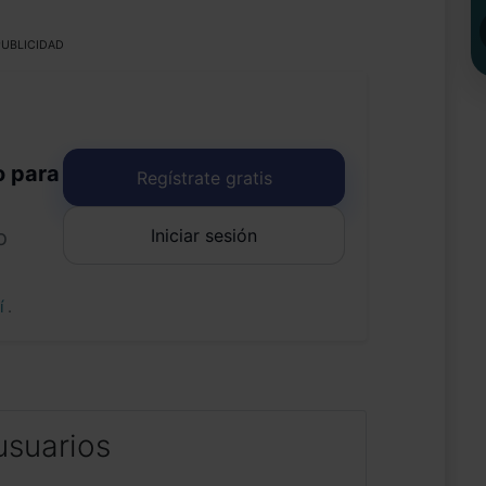
UBLICIDAD
o para
Regístrate gratis
Iniciar sesión
o
uí
.
usuarios