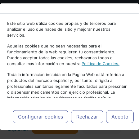
Bienvenid@ a psiquiatria.com
Este sitio web utiliza cookies propias y de terceros para
analizar el uso que haces del sitio y mejorar nuestros
Escribe tu Email
servicios.
Aquellas cookies que no sean necesarias para el
funcionamiento de la web requieren tu consentimiento.
Accede o regístrate con tu email.
Puedes aceptar todas las cookies, rechazarlas todas o
consultar más información en nuestra
Política de Cookies.
PUBLICIDAD
Toda la información incluida en la Página Web está referida a
productos del mercado español y, por tanto, dirigida a
Cancelar
profesionales sanitarios legalmente facultados para prescribir
o dispensar medicamentos con ejercicio profesional. La
información técnica de los fármacos se facilita a título
meramente informativo, siendo responsabilidad de los
profesionales facultados prescribir medicamentos y decidir, en
Actualidad y Artículos
|
Trastorno
cada caso concreto, el tratamiento más adecuado a las
Configurar cookies
Rechazar
Acepto
necesidades del paciente.
Seguir
bipolar
Favorito
124