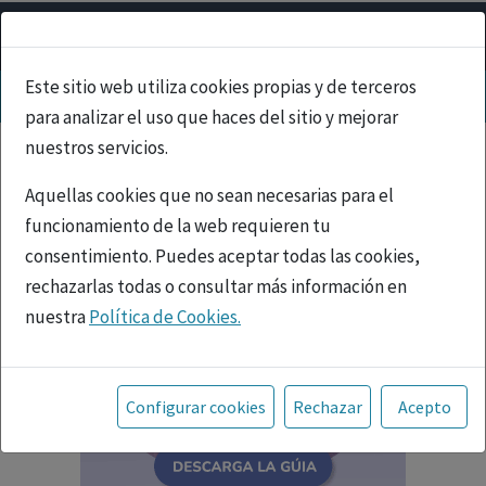
Este sitio web utiliza cookies propias y de terceros
para analizar el uso que haces del sitio y mejorar
nuestros servicios.
Aquellas cookies que no sean necesarias para el
funcionamiento de la web requieren tu
consentimiento. Puedes aceptar todas las cookies,
rechazarlas todas o consultar más información en
nuestra
Política de Cookies.
Toda la información incluida en la Página Web está
referida a productos del mercado español y, por
Configurar cookies
Rechazar
Acepto
tanto, dirigida a profesionales sanitarios legalmente
facultados para prescribir o dispensar medicamentos