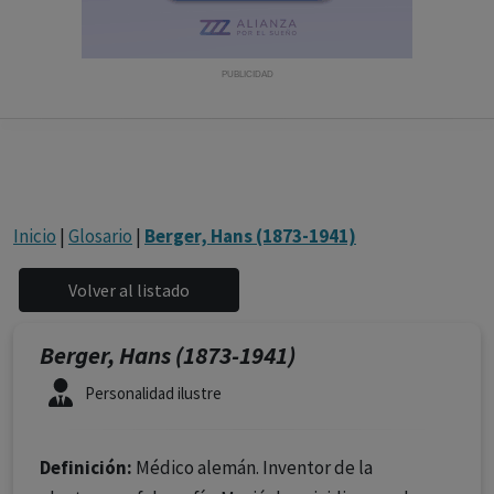
con ejercicio profesional. La información técnica de los
fármacos se facilita a título meramente informativo,
siendo responsabilidad de los profesionales
PUBLICIDAD
facultados prescribir medicamentos y decidir, en cada
caso concreto, el tratamiento más adecuado a las
necesidades del paciente.
Inicio
|
Glosario
|
Berger, Hans (1873-1941)
Berger, Hans (1873-1941)
Personalidad ilustre
Definición:
Médico alemán. Inventor de la