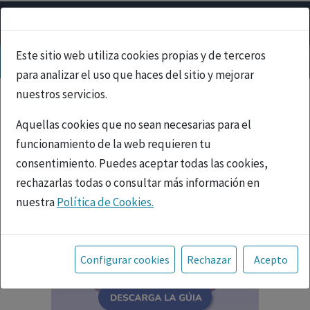
Este sitio web utiliza cookies propias y de terceros
para analizar el uso que haces del sitio y mejorar
nuestros servicios.
Aquellas cookies que no sean necesarias para el
funcionamiento de la web requieren tu
consentimiento. Puedes aceptar todas las cookies,
rechazarlas todas o consultar más información en
nuestra
Política de Cookies.
Toda la información incluida en la Página Web está
referida a productos del mercado español y, por
Configurar cookies
Rechazar
Acepto
tanto, dirigida a profesionales sanitarios legalmente
facultados para prescribir o dispensar medicamentos