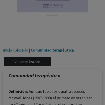
con ejercicio profesional. La información técnica de los
fármacos se facilita a título meramente informativo,
siendo responsabilidad de los profesionales
PUBLICIDAD
facultados prescribir medicamentos y decidir, en cada
caso concreto, el tratamiento más adecuado a las
necesidades del paciente.
Inicio
|
Glosario
|
Comunidad terapéutica
Comunidad terapéutica
Definición:
Aunque fue el psiquiatra escocés
Maxwel Jones (1907-1990) el primero en organizar
una Comunidad Terapéutica, el nombre fue