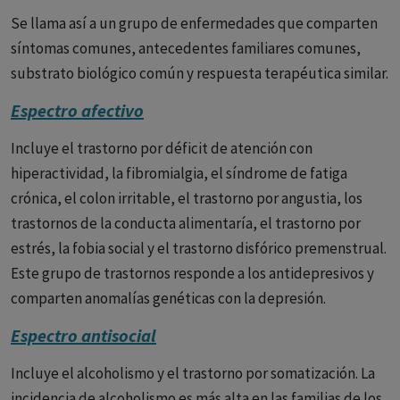
una negativa (autismo pobre) y otra positiva (autismo
Se llama así a un grupo de enfermedades que comparten
rico), que es la creación de un mundo autista. Este mismo
síntomas comunes, antecedentes familiares comunes,
autor considera a la pérdida del contacto vital con la
substrato biológico común y respuesta terapéutica similar.
realidad como el punto central de la esquizofrenia. El
autismo más intenso se da en el estupor catatónico. Pero el
Espectro afectivo
autismo también se puede dar en otras enfermedades, así
Incluye el trastorno por déficit de atención con
el deprimido, sobre todo en las formas estuporosas,
hiperactividad, la fibromialgia, el síndrome de fatiga
puede presentarse autista, lo mismo que determinadas
crónica, el colon irritable, el trastorno por angustia, los
personalidades como las esquizotípicas.
trastornos de la conducta alimentaría, el trastorno por
Kurt Schneider
considera a los depresivos endógenos
estrés, la fobia social y el trastorno disfórico premenstrual.
menos influenciables por el exterior que los
Este grupo de trastornos responde a los antidepresivos y
esquizofrénicos. A veces el paciente autista esquizofrénico
comparten anomalías genéticas con la depresión.
se da cuenta de la diferencia entre su estado actual y el
Espectro antisocial
anterior o el de los otros y así nos puede decir como esta
enferma: Ustedes viven una vida y nosotros vivimos otra
Incluye el alcoholismo y el trastorno por somatización. La
distinta.(IGF)
incidencia de alcoholismo es más alta en las familias de los