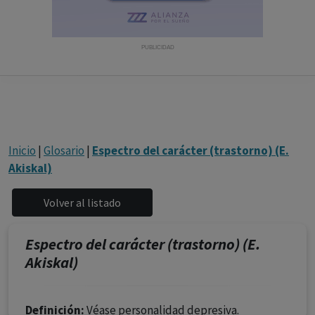
con ejercicio profesional. La información técnica de los
fármacos se facilita a título meramente informativo,
siendo responsabilidad de los profesionales
PUBLICIDAD
facultados prescribir medicamentos y decidir, en cada
caso concreto, el tratamiento más adecuado a las
necesidades del paciente.
Inicio
|
Glosario
|
Espectro del carácter (trastorno) (E.
Akiskal)
Espectro del carácter (trastorno) (E.
Akiskal)
Definición:
Véase personalidad depresiva.