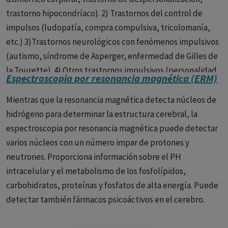
También ambas clasificaciones señalan la importancia de
trastorno hipocondríaco). 2) Trastornos del control de
examinar sensibilidades sensoriales inusuales.
impulsos (ludopatía, compra compulsiva, tricolomanía,
etc.) 3)Trastornos neurológicos con fenómenos impulsivos
Por su parte también se aprecian algunas diferencias entre
(autismo, síndrome de Asperger, enfermedad de Gilles de
CIE y DSM.
la Tourette). 4) Otros trastornos impulsivos (personalidad
Espectroscopia por resonancia magnética (ERM)
límite, personalidad antisocial, trastorno obsesivo-
La CIE hace más hincapié en realizar distinción entre
compulsivo, esquizofrenia con síntomas obsesivos, etc.).
autismo con y sin capacidad intelectual.
Mientras que la resonancia magnética detecta núcleos de
Todos estos trastornos comparten con el trastorno
hidrógeno para determinar la estructura cerebral, la
La CIE 11 también incluye la pérdida de competencias
obsesivo compulsivos muchas características (respuesta al
espectroscopia por resonancia magnética puede detectar
previas adquiridas como una característica a tener en
tratamiento, tipos de síntomas, anomalías genéticas, etc.).
varios núcleos con un número impar de protones y
cuenta en el diagnóstico.
neutrones. Proporciona información sobre el PH
intracelular y el metabolismo de los fosfolípidos,
Comité Editorial
carbohidratos, proteínas y fosfatos de alta energía. Puede
Ref. Bibliográfica:
detectar también fármacos psicoáctivos en el cerebro.
NUEVAS CATEGORÍAS DIAGNÓSTICAS EN TRASTORNO DEL