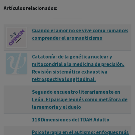
ESPECTRO DEL AUTISMO (TEA). EVOLUCIÓN HACIA DSM5 Y
Artículos relacionados:
CIE 11 Aránzazu Ramírez Vargas y cols
Cuando el amor no se vive como romance:
comprender el aromanticismo
Catatonía: de la genética nuclear y
mitocondrial a la medicina de precisión.
Revisión sistemática exhaustiva
retrospectiva longitudinal.
Segundo encuentro literariamente en
León. El paisaje leonés como metáfora de
la memoria y el duelo
118 Dimensiones del TDAH Adulto
Psicoterapia en el autismo: enfoques más