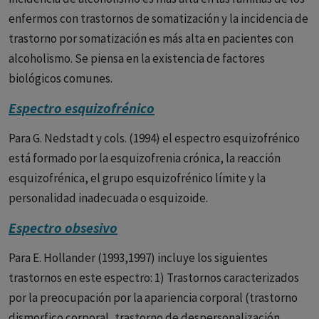
enfermos con trastornos de somatización y la incidencia de
Las últimas actualizaciones del DSM y CIE van ambas en la
trastorno por somatización es más alta en pacientes con
misma línea con respecto al autismo.
alcoholismo. Se piensa en la existencia de factores
biológicos comunes.
Han englobando todos los diagnósticos relacionados con el
autismo en un único término denominado
“Trastorno del
Espectro esquizofrénico
espectro del autismo” (TEA).
Para G. Nedstadt y cols. (1994) el espectro esquizofrénico
Ambas clasificaciones destacan las dos mismas categorías
está formado por la esquizofrenia crónica, la reacción
determinantes en el TEA:
esquizofrénica, el grupo esquizofrénico límite y la
personalidad inadecuada o esquizoide.
las dificultades de la interacción social y la comunicación
social,
Espectro obsesivo
y los intereses restringidos y comportamientos repetitivos.
Para E. Hollander (1993,1997) incluye los siguientes
trastornos en este espectro: 1) Trastornos caracterizados
Eliminando los problemas de lenguaje que incluían las
por la preocupación por la apariencia corporal (trastorno
anteriores ediciones de estos manuales.
dismorfico corporal, trastorno de despersonalización,