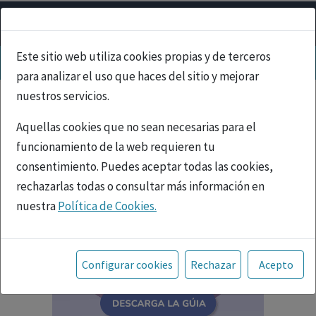
Este sitio web utiliza cookies propias y de terceros
para analizar el uso que haces del sitio y mejorar
nuestros servicios.
Aquellas cookies que no sean necesarias para el
funcionamiento de la web requieren tu
consentimiento. Puedes aceptar todas las cookies,
rechazarlas todas o consultar más información en
nuestra
Política de Cookies.
Toda la información incluida en la Página Web está
referida a productos del mercado español y, por
Configurar cookies
Rechazar
Acepto
tanto, dirigida a profesionales sanitarios legalmente
facultados para prescribir o dispensar medicamentos