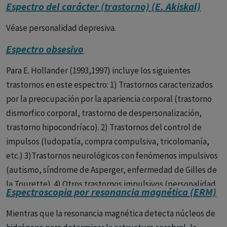
autismo en un único término denominado
“Trastorno del
Espectro del carácter (trastorno) (E. Akiskal)
espectro del autismo” (TEA).
Véase personalidad depresiva.
Ambas clasificaciones destacan las dos mismas categorías
Espectro obsesivo
determinantes en el TEA:
Para E. Hollander (1993,1997) incluye los siguientes
las dificultades de la interacción social y la comunicación
trastornos en este espectro: 1) Trastornos caracterizados
social,
por la preocupación por la apariencia corporal (trastorno
y los intereses restringidos y comportamientos repetitivos.
dismorfico corporal, trastorno de despersonalización,
trastorno hipocondríaco). 2) Trastornos del control de
Eliminando los problemas de lenguaje que incluían las
impulsos (ludopatía, compra compulsiva, tricolomanía,
anteriores ediciones de estos manuales.
etc.) 3)Trastornos neurológicos con fenómenos impulsivos
También ambas clasificaciones señalan la importancia de
(autismo, síndrome de Asperger, enfermedad de Gilles de
examinar sensibilidades sensoriales inusuales.
la Tourette). 4) Otros trastornos impulsivos (personalidad
Espectroscopia por resonancia magnética (ERM)
límite, personalidad antisocial, trastorno obsesivo-
Por su parte también se aprecian algunas diferencias entre
compulsivo, esquizofrenia con síntomas obsesivos, etc.).
Mientras que la resonancia magnética detecta núcleos de
CIE y DSM.
Todos estos trastornos comparten con el trastorno