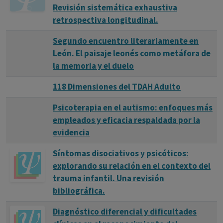
Revisión sistemática exhaustiva
retrospectiva longitudinal.
Segundo encuentro literariamente en
León. El paisaje leonés como metáfora de
la memoria y el duelo
118 Dimensiones del TDAH Adulto
Psicoterapia en el autismo: enfoques más
empleados y eficacia respaldada por la
evidencia
Síntomas disociativos y psicóticos:
explorando su relación en el contexto del
trauma infantil. Una revisión
bibliográfica.
Diagnóstico diferencial y dificultades