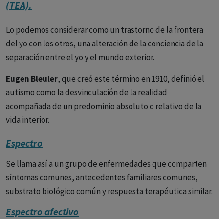
(TEA).
Lo podemos considerar como un trastorno de la frontera
del yo con los otros, una alteración de la conciencia de la
separación entre el yo y el mundo exterior.
Eugen Bleuler
, que creó este término en 1910, definió el
autismo como la desvinculación de la realidad
acompañada de un predominio absoluto o relativo de la
vida interior.
Para
Eugen Minkowski
el autismo tendría dos vertientes,
Espectro
una negativa (autismo pobre) y otra positiva (autismo
Se llama así a un grupo de enfermedades que comparten
rico), que es la creación de un mundo autista. Este mismo
síntomas comunes, antecedentes familiares comunes,
autor considera a la pérdida del contacto vital con la
substrato biológico común y respuesta terapéutica similar.
realidad como el punto central de la esquizofrenia. El
autismo más intenso se da en el estupor catatónico. Pero el
Espectro afectivo