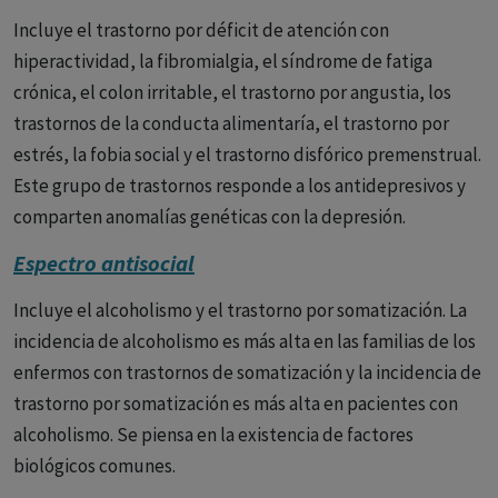
autismo también se puede dar en otras enfermedades, así
Incluye el trastorno por déficit de atención con
el deprimido, sobre todo en las formas estuporosas,
hiperactividad, la fibromialgia, el síndrome de fatiga
puede presentarse autista, lo mismo que determinadas
crónica, el colon irritable, el trastorno por angustia, los
personalidades como las esquizotípicas.
trastornos de la conducta alimentaría, el trastorno por
Kurt Schneider
considera a los depresivos endógenos
estrés, la fobia social y el trastorno disfórico premenstrual.
menos influenciables por el exterior que los
Este grupo de trastornos responde a los antidepresivos y
esquizofrénicos. A veces el paciente autista esquizofrénico
comparten anomalías genéticas con la depresión.
se da cuenta de la diferencia entre su estado actual y el
Espectro antisocial
anterior o el de los otros y así nos puede decir como esta
enferma: Ustedes viven una vida y nosotros vivimos otra
Incluye el alcoholismo y el trastorno por somatización. La
distinta.(IGF)
incidencia de alcoholismo es más alta en las familias de los
enfermos con trastornos de somatización y la incidencia de
Las últimas actualizaciones del DSM y CIE van ambas en la
trastorno por somatización es más alta en pacientes con
misma línea con respecto al autismo.
alcoholismo. Se piensa en la existencia de factores
biológicos comunes.
Han englobando todos los diagnósticos relacionados con el