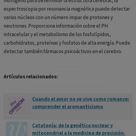
hidrógeno para determinar la estructura cerebral, la
obsesivo compulsivos muchas características (respuesta al
La CIE hace más hincapié en realizar distinción entre
espectroscopia por resonancia magnética puede detectar
tratamiento, tipos de síntomas, anomalías genéticas, etc.).
autismo con y sin capacidad intelectual.
varios núcleos con un número impar de protones y
neutrones. Proporciona información sobre el PH
La CIE 11 también incluye la pérdida de competencias
intracelular y el metabolismo de los fosfolípidos,
previas adquiridas como una característica a tener en
carbohidratos, proteínas y fosfatos de alta energía. Puede
cuenta en el diagnóstico.
detectar también fármacos psicoáctivos en el cerebro.
Comité Editorial
Ref. Bibliográfica:
Artículos relacionados:
NUEVAS CATEGORÍAS DIAGNÓSTICAS EN TRASTORNO DEL
ESPECTRO DEL AUTISMO (TEA). EVOLUCIÓN HACIA DSM5 Y
Cuando el amor no se vive como romance:
CIE 11 Aránzazu Ramírez Vargas y cols
comprender el aromanticismo
Catatonía: de la genética nuclear y
mitocondrial a la medicina de precisión.