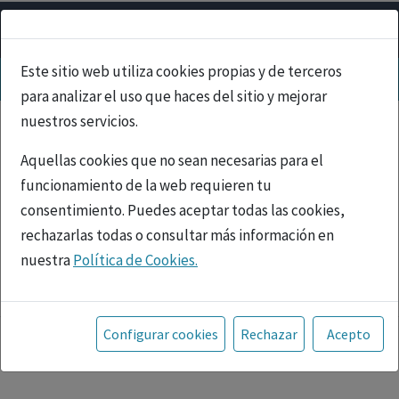
Este sitio web utiliza cookies propias y de terceros
para analizar el uso que haces del sitio y mejorar
nuestros servicios.
Aquellas cookies que no sean necesarias para el
funcionamiento de la web requieren tu
consentimiento. Puedes aceptar todas las cookies,
rechazarlas todas o consultar más información en
nuestra
Política de Cookies.
PUBLICIDAD
Toda la información incluida en la Página Web está
referida a productos del mercado español y, por
Configurar cookies
Rechazar
Acepto
tanto, dirigida a profesionales sanitarios legalmente
facultados para prescribir o dispensar medicamentos