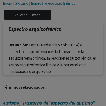
con ejercicio profesional. La información técnica de los
Inicio
|
Glosario
|
Espectro esquizofrénico
fármacos se facilita a título meramente informativo,
siendo responsabilidad de los profesionales
facultados prescribir medicamentos y decidir, en cada
caso concreto, el tratamiento más adecuado a las
Espectro esquizofrénico
necesidades del paciente.
Definición:
Para G. Nedstadt y cols. (1994) el
espectro esquizofrénico está formado por la
esquizofrenia crónica, la reacción esquizofrénica, el
grupo esquizofrénico límite y la personalidad
inadecuada o esquizoide.
Términos relacionados:
Autismo,“Trastorno del espectro del autismo”