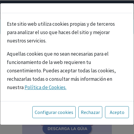
Este sitio web utiliza cookies propias y de terceros
para analizar el uso que haces del sitio y mejorar
nuestros servicios.
Aquellas cookies que no sean necesarias para el
funcionamiento de la web requieren tu
consentimiento. Puedes aceptar todas las cookies,
rechazarlas todas o consultar más información en
nuestra
Política de Cookies.
Toda la información incluida en la Página Web está
referida a productos del mercado español y, por
Configurar cookies
Rechazar
Acepto
tanto, dirigida a profesionales sanitarios legalmente
facultados para prescribir o dispensar medicamentos