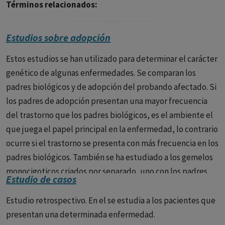
Términos relacionados:
Estudios sobre adopción
Estos estudios se han utilizado para determinar el carácter
genético de algunas enfermedades. Se comparan los
padres biológicos y de adopción del probando afectado. Si
los padres de adopción presentan una mayor frecuencia
del trastorno que los padres biológicos, es el ambiente el
que juega el papel principal en la enfermedad, lo contrario
ocurre si el trastorno se presenta con más frecuencia en los
padres biológicos. También se ha estudiado a los gemelos
monocigoticos criados por separado, uno con los padres
Estudio de casos
biológicos y otro con los adoptivos, en un intento de
determinar el peso de los factores genéticos y
Estudio retrospectivo. En el se estudia a los pacientes que
ambientales. El primer estudio de este tipo que demostró
presentan una determinada enfermedad.