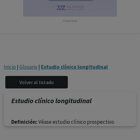
con ejercicio profesional. La información técnica de los
fármacos se facilita a título meramente informativo,
siendo responsabilidad de los profesionales
PUBLICIDAD
facultados prescribir medicamentos y decidir, en cada
caso concreto, el tratamiento más adecuado a las
necesidades del paciente.
Inicio
|
Glosario
|
Estudio clínico longitudinal
Estudio clínico longitudinal
Definición:
Véase estudio clínico prospectivo.