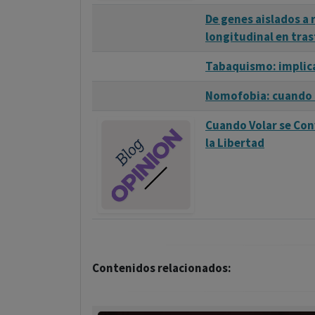
De genes aislados a 
longitudinal en tra
Tabaquismo: implica
Nomofobia: cuando l
Cuando Volar se Conv
la Libertad
Contenidos relacionados: