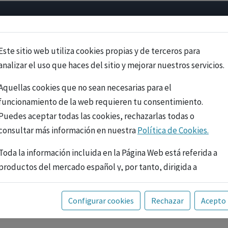
Psicología
Neurociencia
Bienestar
Congreso
Cursos
Este sitio web utiliza cookies propias y de terceros para
analizar el uso que haces del sitio y mejorar nuestros servicios.
Aquellas cookies que no sean necesarias para el
funcionamiento de la web requieren tu consentimiento.
Puedes aceptar todas las cookies, rechazarlas todas o
consultar más información en nuestra
Política de Cookies.
Toda la información incluida en la Página Web está referida a
productos del mercado español y, por tanto, dirigida a
profesionales sanitarios legalmente facultados para
prescribir o dispensar medicamentos con ejercicio
PUBLICIDAD
Configurar cookies
Rechazar
Acepto
profesional. La información técnica de los fármacos se facilita
a título meramente informativo, siendo responsabilidad de