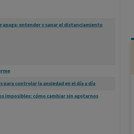
e apaga: entender y sanar el distanciamiento
uerme
 para controlar la ansiedad en el día a día
tos imposibles: cómo cambiar sin agotarnos