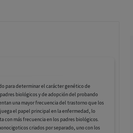
los profesionales facultados prescribir medicamentos y
decidir, en cada caso concreto, el tratamiento más adecuado
a las necesidades del paciente.
ado para determinar el carácter genético de
padres biológicos y de adopción del probando
entan una mayor frecuencia del trastorno que los
juega el papel principal en la enfermedad, lo
nta con más frecuencia en los padres biológicos.
onocigoticos criados por separado, uno con los