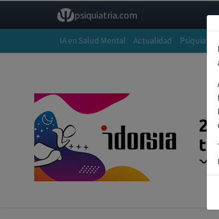
psiquiatria.com
IA en Salud Mental
Actualidad
Psiquiatría