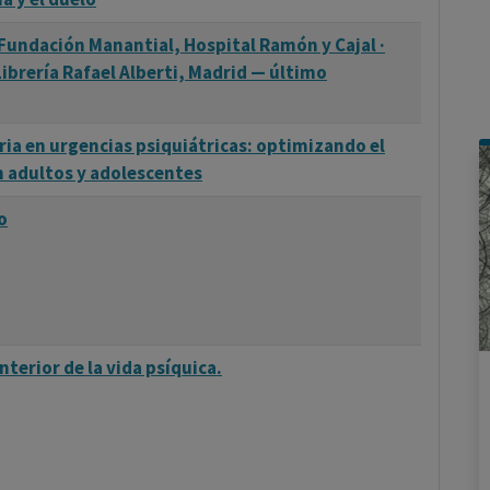
 Fundación Manantial, Hospital Ramón y Cajal ·
ibrería Rafael Alberti, Madrid — último
ia en urgencias psiquiátricas: optimizando el
n adultos y adolescentes
o
nterior de la vida psíquica.