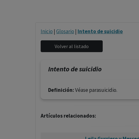
Inicio
|
Glosario
|
Intento de suicidio
Intento de suicidio
Definición:
Véase parasuicidio.
Artículos relacionados:
Leila Gurriero y Merce