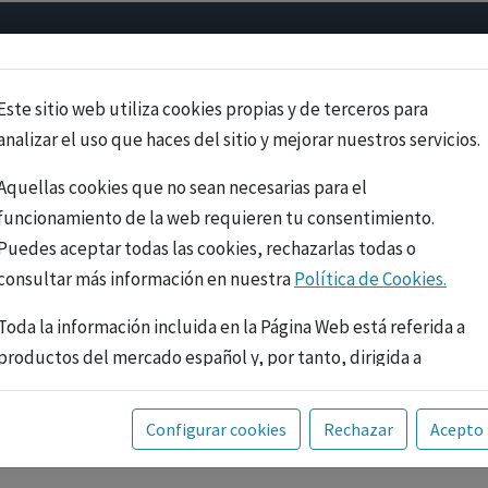
Psicología
Neurociencia
Bienestar
Congreso
Cursos
Este sitio web utiliza cookies propias y de terceros para
analizar el uso que haces del sitio y mejorar nuestros servicios.
Aquellas cookies que no sean necesarias para el
funcionamiento de la web requieren tu consentimiento.
Puedes aceptar todas las cookies, rechazarlas todas o
consultar más información en nuestra
Política de Cookies.
Toda la información incluida en la Página Web está referida a
productos del mercado español y, por tanto, dirigida a
profesionales sanitarios legalmente facultados para
prescribir o dispensar medicamentos con ejercicio
PUBLICIDAD
Configurar cookies
Rechazar
Acepto
profesional. La información técnica de los fármacos se facilita
a título meramente informativo, siendo responsabilidad de