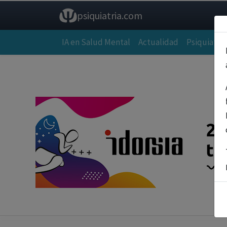
psiquiatria.com
IA en Salud Mental
Actualidad
Psiquiatría