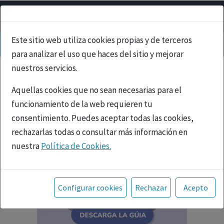
Este sitio web utiliza cookies propias y de terceros
para analizar el uso que haces del sitio y mejorar
nuestros servicios.
Aquellas cookies que no sean necesarias para el
funcionamiento de la web requieren tu
consentimiento. Puedes aceptar todas las cookies,
rechazarlas todas o consultar más información en
nuestra
Política de Cookies.
Toda la información incluida en la Página Web está
referida a productos del mercado español y, por
Configurar cookies
Rechazar
Acepto
tanto, dirigida a profesionales sanitarios legalmente
facultados para prescribir o dispensar medicamentos