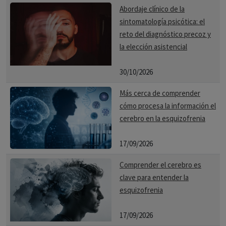
pregunta para posteriormente obtener la respuesta
Abordaje clínico de la
deseada.
sintomatología psicótica: el
reto del diagnóstico precoz y
la elección asistencial
Creativo:
con él podemos crear novedosas ideas o
soluciones a partir de conceptos y premisas que hemos
30/10/2026
adquirido.En el pensamiento creativo se juega a crear
Más cerca de comprender
soluciones originales y únicas ante problemas, mediante el
cómo procesa la información el
cuestionamiento de las normas que en un principio
cerebro en la esquizofrenia
parecen ser evidentes.
17/09/2026
Crítico:
se desarrolla a medida que la persona se instruye y
se especializa en una temática, lo que nos permite tener
Comprender el cerebro es
mayor posibilidad de relacionar y asociar premisas. Éste se
clave para entender la
requiere para el desarrollo científico, tecnológico o de
esquizofrenia
investigación.
17/09/2026