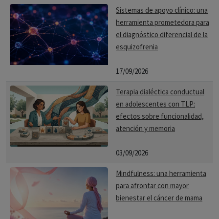
Sistemas de apoyo clínico: una
Analítico:
es el que nos permite crear piezas de
herramienta prometedora para
información a través de conceptos o premisas lógicas
el diagnóstico diferencial de la
adquiridas, con el objetivo de obtener conclusiones.
esquizofrenia
Analiza cada detalle de algo o de un suceso para poder
comprenderlo de forma adecuada y obtener una
17/09/2026
respuesta única o solución lógica. Se relaciona con el
Terapia dialéctica conductual
lenguaje, los cálculos matemáticos o la representación de
en adolescentes con TLP:
la realidad.
efectos sobre funcionalidad,
atención y memoria
03/09/2026
Mindfulness: una herramienta
para afrontar con mayor
bienestar el cáncer de mama