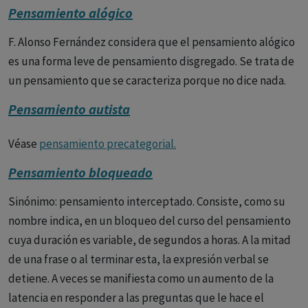
Pensamiento alógico
aquello que sea de naturaleza mental es considerado
pensamiento, bien sean estos abstractos, racionales,
F. Alonso Fernández considera que el pensamiento alógico
creativos, artísticos, etc.
es una forma leve de pensamiento disgregado. Se trata de
un pensamiento que se caracteriza porque no dice nada.
El concepto de pensamiento hace referencia a procesos
mentales, voluntarios o involuntarios, mediante los cuales
Pensamiento autista
el individuo desarrolla sus ideas acerca del entorno, los
demás o él mismo. Es decir, los pensamientos son ideas,
Véase
pensamiento precategorial.
recuerdos y creencias en movimiento, relacionándose
Pensamiento bloqueado
entre sí.
Sinónimo: pensamiento interceptado. Consiste, como su
Esto último significa que los pensamientos siempre están
nombre indica, en un bloqueo del curso del pensamiento
“teñidos” por la emocionalidad, no son ajenos a los
cuya duración es variable, de segundos a horas. A la mitad
sentimientos y las emociones, viéndose influidos por ellos.
de una frase o al terminar esta, la expresión verbal se
Es una actividad mental que requiere esfuerzo. Y suelen
detiene. A veces se manifiesta como un aumento de la
aparecer cuando la persona se enfrenta a un problema.
latencia en responder a las preguntas que le hace el