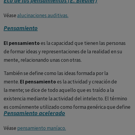
Eco de los pensamientos (E. Bleuler)
Véase
alucinaciones auditivas.
Pensamiento
El pensamiento
es la capacidad que tienen las personas
de formar ideas y representaciones de la realidad en su
mente, relacionando unas con otras.
También se define como las ideas formada por la
mente.
El pensamiento
es la actividad y creación de
la mente; se dice de todo aquello que es traído a la
existencia mediante la actividad del intelecto. El término
es comúnmente utilizado como forma genérica que define
Pensamiento acelerado
todos los productos que la mente puede generar
incluyendo las actividades racionales y reflexivas del
Véase
pensamiento maníaco.
intelecto o las abstracciones de la imaginación; todo