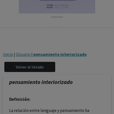
con ejercicio profesional. La información técnica de los
fármacos se facilita a título meramente informativo,
siendo responsabilidad de los profesionales
PUBLICIDAD
facultados prescribir medicamentos y decidir, en cada
caso concreto, el tratamiento más adecuado a las
necesidades del paciente.
Inicio
|
Glosario
|
pensamiento interiorizado
pensamiento interiorizado
Definición:
La relación entre lenguaje y pensamiento ha