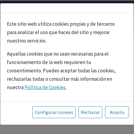
Este sitio web utiliza cookies propias y de terceros
para analizar el uso que haces del sitio y mejorar
nuestros servicios.
Aquellas cookies que no sean necesarias para el
funcionamiento de la web requieren tu
consentimiento. Puedes aceptar todas las cookies,
rechazarlas todas o consultar más información en
nuestra
Política de Cookies.
PUBLICIDAD
Toda la información incluida en la Página Web está
referida a productos del mercado español y, por
Configurar cookies
Rechazar
Acepto
tanto, dirigida a profesionales sanitarios legalmente
facultados para prescribir o dispensar medicamentos