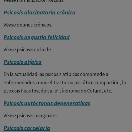
Véase normalización forzada.
desconexión de la realidad. Las personas que
Psicosis alucinatoria crónica
experimentan psicosis pueden tener alucinaciones,
delirios, pensamiento desorganizado y dificultades
Véase delirios crónicos.
significativas en el funcionamiento diario.
Psicosis angustia felicidad
La psicosis no es una enfermedad en sí misma, sino un
Véase psicosis cicloide.
síntoma de varias condiciones de salud mental, incluyendo
Psicosis atípica
trastornos del estado de ánimo, esquizofrenia y trastornos
relacionados con el uso de sustancias.
En la actualidad las psicosis atípicas comprende a
enfermedades como el trastorno psicótico compartido, la
Síntomas principales
psicosis heautoscópica, el síndrome de Cotard, etc.
Alucinaciones
: Percepciones sensoriales que parecen
Psicosis autóctonas degenerativas
reales pero son creadas por la mente, como oír voces, ver
cosas que otros no ven, o sentir sensaciones en la piel sin
Véase psicosis marginales.
una causa física.
Psicosis carcelaria