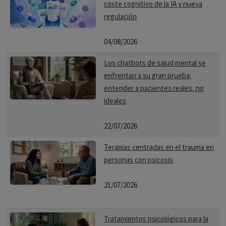
coste cognitivo de la IA y nueva
hacer ejercicio regularmente y dormir lo suficiente puede
regulación
tener un impacto positivo en tu salud mental.
04/08/2026
6. Practicar técnicas de manejo del estrés: La meditación, el
Los chatbots de salud mental se
yoga, la respiración profunda y otras formas de relajación
enfrentan a su gran prueba:
pueden ayudar a reducir el estrés y mejorar el bienestar
entender a pacientes reales, no
general.
ideales
7. Construir una red de apoyo: Mantenerse conectado con
22/07/2026
familiares y amigos que apoyen y comprendan tu situación
Terapias centradas en el trauma en
es crucial. Puedes integrar a tus seres queridos en tu
personas con psicosis
proceso de tratamiento para mantener una comunicación
abierta.
21/07/2026
8. Evitar el uso de sustancias: El consumo de alcohol y
Tratamientos psicológicos para la
drogas puede exacerbar los síntomas de la psicosis, por lo