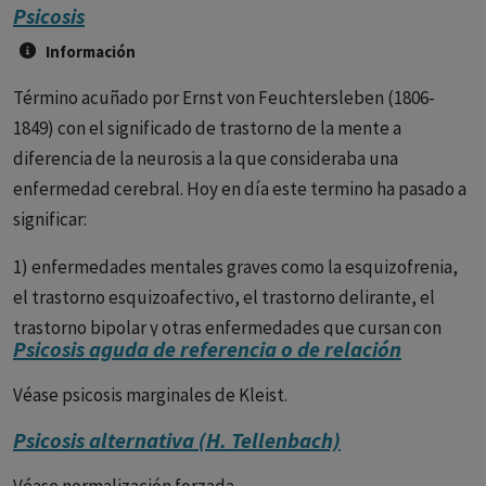
Psicosis
Información
Término acuñado por Ernst von Feuchtersleben (1806-
1849) con el significado de trastorno de la mente a
diferencia de la neurosis a la que consideraba una
enfermedad cerebral. Hoy en día este termino ha pasado a
significar:
1) enfermedades mentales graves como la esquizofrenia,
el trastorno esquizoafectivo, el trastorno delirante, el
trastorno bipolar y otras enfermedades que cursan con
Psicosis aguda de referencia o de relación
síntomas psicóticos, y
Véase psicosis marginales de Kleist.
2) en un sentido más restringido psicosis es sinónimo de
esquizofrenia.
Psicosis alternativa (H. Tellenbach)
La psicosis es un trastorno mental caracterizado por una