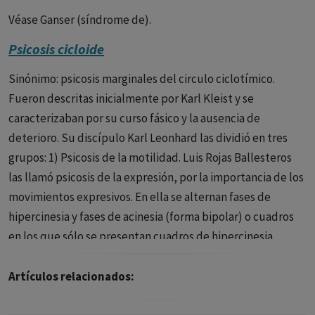
Delirios
: Creencias falsas firmemente sostenidas a pesar de
Véase Ganser (síndrome de).
la evidencia contraria, como pensar que uno tiene poderes
especiales o está siendo perseguido.
Psicosis cicloide
Pensamiento desorganizado
: Dificultad para organizar
Sinónimo: psicosis marginales del circulo ciclotímico.
los pensamientos, lo que puede resultar en un habla
Fueron descritas inicialmente por Karl Kleist y se
incoherente o difícil de seguir.
caracterizaban por su curso fásico y la ausencia de
deterioro. Su discípulo Karl Leonhard las dividió en tres
Comportamiento desorganizado o catatónico
:
grupos: 1) Psicosis de la motilidad. Luis Rojas Ballesteros
Comportamiento que no es adecuado para la situación,
las llamó psicosis de la expresión, por la importancia de los
que puede ser agitado sin propósito o inmóvil y sin
movimientos expresivos. En ella se alternan fases de
respuesta.
hipercinesia y fases de acinesia (forma bipolar) o cuadros
Causas
en los que sólo se presentan cuadros de hipercinesia
expresiva. 2) Psicosis angustia-felicidad. En la fase de
La psicosis puede ser causada por una variedad de
angustia predomina ésta junto con ideas delirantes
Artículos relacionados:
factores, incluyendo genética, trauma, consumo de
paranoides, en la fase de felicidad predomina un estado de
sustancias, enfermedades físicas (como infecciones