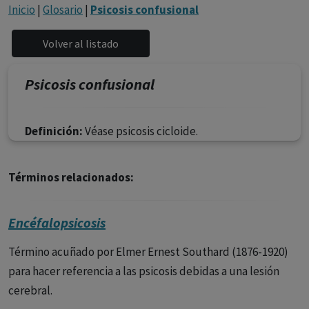
con ejercicio profesional. La información técnica de los
Inicio
|
Glosario
|
Psicosis confusional
fármacos se facilita a título meramente informativo,
siendo responsabilidad de los profesionales
facultados prescribir medicamentos y decidir, en cada
caso concreto, el tratamiento más adecuado a las
Psicosis confusional
necesidades del paciente.
Definición:
Véase psicosis cicloide.
Términos relacionados:
Encéfalopsicosis
Término acuñado por Elmer Ernest Southard (1876-1920)
para hacer referencia a las psicosis debidas a una lesión
cerebral.