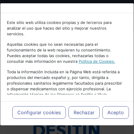
Bienvenid@ a psiquiatria.com
Este sitio web utiliza cookies propias y de terceros para
analizar el uso que haces del sitio y mejorar nuestros
Escribe tu Email
servicios.
Aquellas cookies que no sean necesarias para el
funcionamiento de la web requieren tu consentimiento.
Accede o regístrate con tu email.
Puedes aceptar todas las cookies, rechazarlas todas o
consultar más información en nuestra
Política de Cookies.
Toda la información incluida en la Página Web está referida a
productos del mercado español y, por tanto, dirigida a
Cancelar
profesionales sanitarios legalmente facultados para prescribir
o dispensar medicamentos con ejercicio profesional. La
información técnica de los fármacos se facilita a título
meramente informativo, siendo responsabilidad de los
profesionales facultados prescribir medicamentos y decidir, en
cada caso concreto, el tratamiento más adecuado a las
Configurar cookies
Rechazar
Acepto
necesidades del paciente.