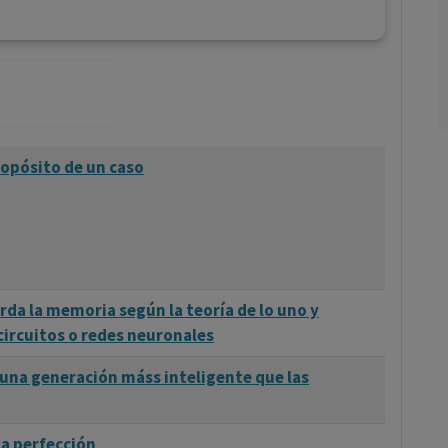
ropósito de un caso
da la memoria según la teoría de lo uno y
circuitos o redes neuronales
 una generación máss inteligente que las
la perfección