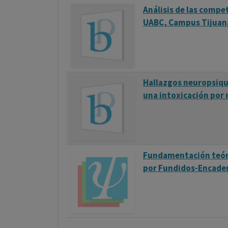
Análisis de las compe
UABC, Campus Tijuan
Hallazgos neuropsiqu
una intoxicación por
Fundamentación teóri
por Fundidos-Encadenad