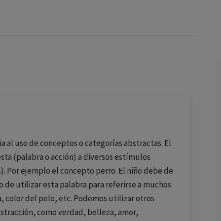
los profesionales facultados prescribir medicamentos y
decidir, en cada caso concreto, el tratamiento más adecuado
a las necesidades del paciente.
a al uso de conceptos o categorías abstractas. El
ta (palabra o acción) a diversos estímulos
). Por ejemplo el concepto perro. El niño debe de
de utilizar esta palabra para referirse a muchos
, color del pelo, etc. Podemos utilizar otros
stracción, como verdad, belleza, amor,