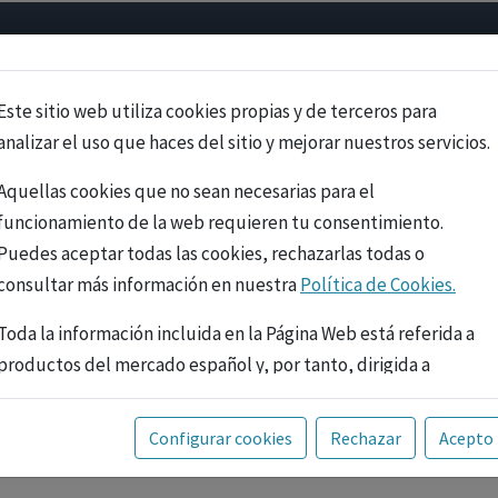
Psicología
Neurociencia
Bienestar
Congreso
Cursos
Este sitio web utiliza cookies propias y de terceros para
analizar el uso que haces del sitio y mejorar nuestros servicios.
Aquellas cookies que no sean necesarias para el
funcionamiento de la web requieren tu consentimiento.
Puedes aceptar todas las cookies, rechazarlas todas o
consultar más información en nuestra
Política de Cookies.
Toda la información incluida en la Página Web está referida a
productos del mercado español y, por tanto, dirigida a
profesionales sanitarios legalmente facultados para
prescribir o dispensar medicamentos con ejercicio
PUBLICIDAD
Configurar cookies
Rechazar
Acepto
profesional. La información técnica de los fármacos se facilita
a título meramente informativo, siendo responsabilidad de